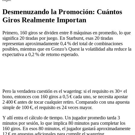
Desmenuzando la Promoción: Cuántos
Giros Realmente Importan
Primero, 160 giros se dividen entre 8 máquinas en promedio, lo que
significa 20 tiradas por juego. En Starburst, esas 20 tiradas
representan aproximadamente 0,4 % del total de combinaciones
posibles, mientras que en Gonzo’s Quest la volatilidad alta reduce la
expectativa a 0,2 % de retorno esperado.
La mejor pagina ruleta online es la que te hace perder la paciencia,
no el dinero
EU Casino Juego Instantáneo Sin Registro ES: La Farsa Rápida que
No Necesita Papeles
Pero la verdadera cuestión es el wagering: si el requisito es 30× el
bono, entonces con 160 giros a 0,5 € cada uno, se necesita apostar
2 400 € antes de tocar cualquier retiro. Comparado con una apuesta
simple de 100 €, el requisito es 24 veces mayor.
Y allí entra el cálculo de tiempo. Un jugador promedio tarda 3
minutos por sesión, lo que implica 80 minutos para completar los
160 giros. En esos 80 minutos, el jugador gastará aproximadamente
12 € en apuestas adicionales para cumplir el wagering.