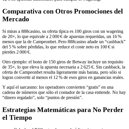
Comparativa con Otros Promociones del
Mercado
Si miras a 888casino, su oferta típica es 100 giros con un wagering
de 20×, lo que equivale a 2 000 € de apuestas requeridas, un 16 %
menos que la de Campeonbet. Pero 888casino añade un “cashback”
del 5 % sobre pérdidas, lo que reduce el coste neto en 100 € si
pierdes 2 000 €.
Otro ejemplo: el bono de 150 giros de Betway incluye un requisito
de 35×, lo que eleva la apuesta necesaria a 2 625 €. Sin cashback, la
oferta de Campeonbet resulta ligeramente más barata, pero sólo si
logras convertir al menos el 12 % de esos giros en ganancias reales.
Y aquí el sarcasmo: los operadores convierten “gratis” en una
cadena de números que sólo el contador de la casa entiende. No hay
“dinero regalado”, solo “puntos de presión”.
Estrategias Matemáticas para No Perder
el Tiempo