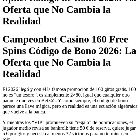
Oferta que No Cambia la
Realidad
Campeonbet Casino 160 Free
Spins Código de Bono 2026: La
Oferta que No Cambia la
Realidad
El 2026 llegó y con él la famosa promoción de 160 giros gratis. 160
no es “un tesoro”, es simplemente 2×80, igual que cualquier otro
paquete que ves en Bet365. Y como siempre, el código de bono
parece una llave mágica, pero en realidad es una ecuación algebraica
que vuelve a la banca.
Y mientras los “VIP” promueven su “regalo” de bonificaciones, el
jugador medio revisa su bankroll: tiene 50 € de reserva, quiere jugar
5 € por giro y necesita al menos 32 victorias para no terminar en
rojo.