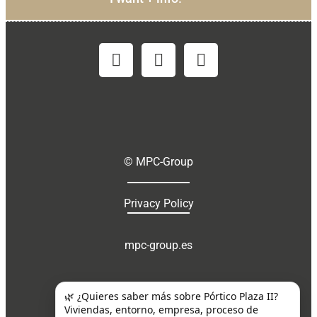
© MPC-Group
Privacy Policy
mpc-group.es
🌿 ¿Quieres saber más sobre Pórtico Plaza II?
Viviendas, entorno, empresa, proceso de