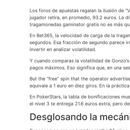
Los foros de apuestas regalan la ilusión de 
jugador retira, en promedio, 93.2 euros. La di
tragamonedas gaminator gratis no es más q
En Bet365, la velocidad de carga de la trag
segundos. Esa fracción de segundo parece irr
invertir en analizar volatilidad.
Y cuando comparas la volatilidad de Gonzo’s 
pagos máximos. Eso significa que, en una ses
But the “free” spin that the operator advertis
equivale a 1 euro en diez giros. En la prácti
En PokerStars, la tabla de bonificaciones mue
el nivel 3 te entrega 21.6 euros extra, pero 
Desglosando la mecánic