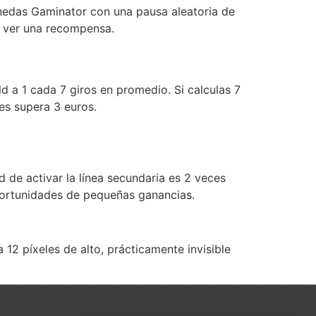
onedas Gaminator con una pausa aleatoria de
e ver una recompensa.
ld a 1 cada 7 giros en promedio. Si calculas 7
es supera 3 euros.
 de activar la línea secundaria es 2 veces
oportunidades de pequeñas ganancias.
a 12 píxeles de alto, prácticamente invisible