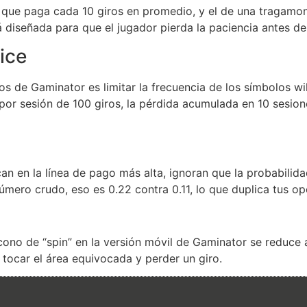
t, que paga cada 10 giros en promedio, y el de una tragam
 diseñada para que el jugador pierda la paciencia antes d
ice
os de Gaminator es limitar la frecuencia de los símbolos wi
 por sesión de 100 giros, la pérdida acumulada en 10 sesion
que nadie se atreve a admitir
0€ bono exclusivo ES que nadie te cuenta
n en la línea de pago más alta, ignoran que la probabilidad
número crudo, eso es 0.22 contra 0.11, lo que duplica tus 
asinos no quieren que descubras
 icono de “spin” en la versión móvil de Gaminator se reduce 
a tocar el área equivocada y perder un giro.