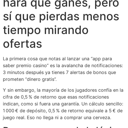
hará que ganes, pero
sí que pierdas menos
tiempo mirando
ofertas
La primera cosa que notas al lanzar una “app para
saber premio casino” es la avalancha de notificaciones:
3 minutos después ya tienes 7 alertas de bonos que
prometen “dinero gratis”.
Y sin embargo, la mayoría de los jugadores confía en la
cifra de 0,5 % de retorno que esas notificaciones
indican, como si fuera una garantía. Un cálculo sencillo:
1 000 € de depósito, 0,5 % de retorno equivale a 5 € de
juego real. Eso no llega ni a comprar una cerveza.