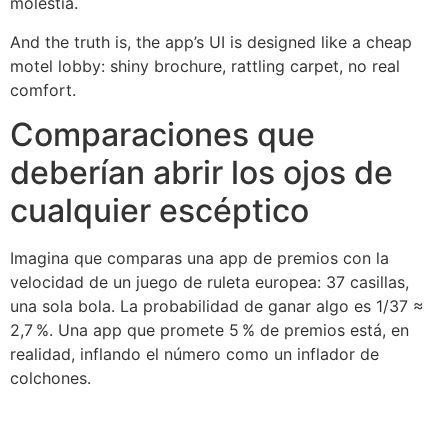
molestia.
And the truth is, the app’s UI is designed like a cheap
motel lobby: shiny brochure, rattling carpet, no real
comfort.
Comparaciones que
deberían abrir los ojos de
cualquier escéptico
Imagina que comparas una app de premios con la
velocidad de un juego de ruleta europea: 37 casillas,
una sola bola. La probabilidad de ganar algo es 1/37 ≈
2,7 %. Una app que promete 5 % de premios está, en
realidad, inflando el número como un inflador de
colchones.
Casino online recomendado 2026: la cruda realidad que
nadie te cuenta