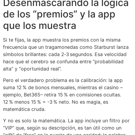
Desenmascarando la lógica
de los “premios” y la app
que los muestra
Si te fijas, la app muestra los premios con la misma
frecuencia que un tragamonedas como Starburst lanza
símbolos brillantes: cada 2‑3 segundos. Esa velocidad
hace que el cerebro se confunda entre “probabilidad
alta” y “oportunidad real”.
Pero el verdadero problema es la calibración: la app
suma 12 % de bonos mensuales, mientras el casino –
ejemplo, Bet365– retira 15 % en comisiones ocultas.
12 % menos 15 % = -3 % neto. No es magia, es
matemática cruda.
Y no es solo la matemática. La app incluye un filtro por
“VIP” que, según su descripción, es tan útil como un