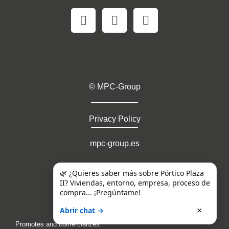
© MPC-Group
Privacy Policy
mpc-group.es
🌿 ¿Quieres saber más sobre Pórtico Plaza
II? Viviendas, entorno, empresa, proceso de
compra... ¡Pregúntame!
×
Abrir chat →
Promotes and comercializes: