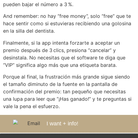
pueden bajar el número a 3 %.
And remember: no hay “free money”, solo “free” que te
hace sentir como si estuvieras recibiendo una golosina
en la silla del dentista.
Finalmente, si la app intenta forzarte a aceptar un
premio después de 3 clics, presiona “cancelar” y
desinstala. No necesitas que el software te diga que
“VIP” significa algo más que una etiqueta barata.
Porque al final, la frustración más grande sigue siendo
el tamaño diminuto de la fuente en la pantalla de
confirmación del premio: tan pequeño que necesitas
una lupa para leer que “¡Has ganado!” y te preguntas si
vale la pena el esfuerzo.
I want + info!