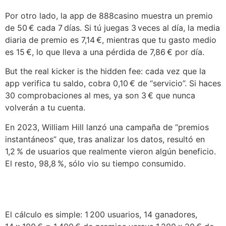
Por otro lado, la app de 888casino muestra un premio
de 50 € cada 7 días. Si tú juegas 3 veces al día, la media
diaria de premio es 7,14 €, mientras que tu gasto medio
es 15 €, lo que lleva a una pérdida de 7,86 € por día.
But the real kicker is the hidden fee: cada vez que la
app verifica tu saldo, cobra 0,10 € de “servicio”. Si haces
30 comprobaciones al mes, ya son 3 € que nunca
volverán a tu cuenta.
En 2023, William Hill lanzó una campaña de “premios
instantáneos” que, tras analizar los datos, resultó en
1,2 % de usuarios que realmente vieron algún beneficio.
El resto, 98,8 %, sólo vio su tiempo consumido.
Maquinas tragamonedas online Bizum: El “regalo” que
nadie te debe
El cálculo es simple: 1 200 usuarios, 14 ganadores,