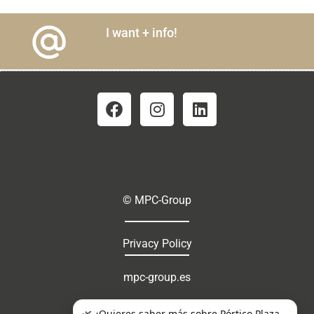
I want + info!
© MPC-Group
Privacy Policy
mpc-group.es
🌿 ¿Quieres saber más sobre Pórtico Plaza