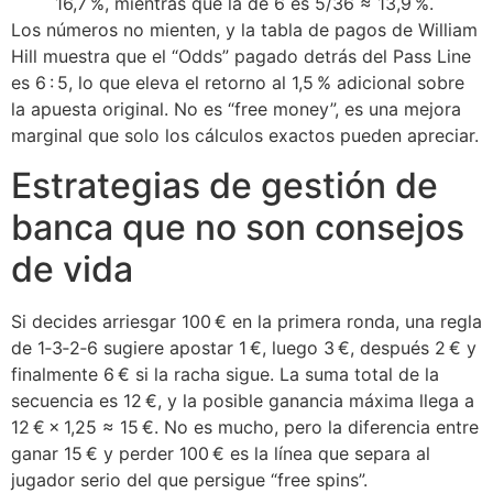
16,7 %, mientras que la de 6 es 5/36 ≈ 13,9 %.
Los números no mienten, y la tabla de pagos de William
Hill muestra que el “Odds” pagado detrás del Pass Line
es 6 : 5, lo que eleva el retorno al 1,5 % adicional sobre
la apuesta original. No es “free money”, es una mejora
marginal que solo los cálculos exactos pueden apreciar.
Estrategias de gestión de
banca que no son consejos
de vida
Si decides arriesgar 100 € en la primera ronda, una regla
de 1‑3‑2‑6 sugiere apostar 1 €, luego 3 €, después 2 € y
finalmente 6 € si la racha sigue. La suma total de la
secuencia es 12 €, y la posible ganancia máxima llega a
12 € × 1,25 ≈ 15 €. No es mucho, pero la diferencia entre
ganar 15 € y perder 100 € es la línea que separa al
jugador serio del que persigue “free spins”.