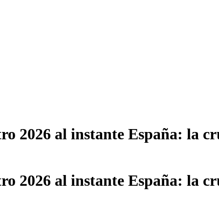
tro 2026 al instante España: la c
tro 2026 al instante España: la c