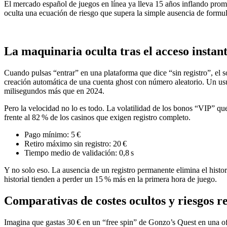
El mercado español de juegos en línea ya lleva 15 años inflando promes
oculta una ecuación de riesgo que supera la simple ausencia de formul
Casino para jugar bingo con Skrill: la cruda realidad detrás del brillo
La maquinaria oculta tras el acceso instan
Cuando pulsas “entrar” en una plataforma que dice “sin registro”, el s
creación automática de una cuenta ghost con número aleatorio. Un usu
milisegundos más que en 2024.
Pero la velocidad no lo es todo. La volatilidad de los bonos “VIP” qu
frente al 82 % de los casinos que exigen registro completo.
Pago mínimo: 5 €
Retiro máximo sin registro: 20 €
Tiempo medio de validación: 0,8 s
Y no solo eso. La ausencia de un registro permanente elimina el histor
historial tienden a perder un 15 % más en la primera hora de juego.
Comparativas de costes ocultos y riesgos r
Imagina que gastas 30 € en un “free spin” de Gonzo’s Quest en una of