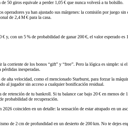
de 50 giros equivale a perder 1,05 € que nunca volverá a tu bolsillo.
 los operadores ya han ajustado sus márgenes: la comisión por juego sin
ional de 2,4 M € para la casa.
n como la última solución
0 € y, con un 5 % de probabilidad de ganar 200 €, el valor esperado es 10
a corriente de los bonos “gift” y “free”. Pero la lógica es simple: si e
a pérdidas inesperadas.
s de alta velocidad, como el mencionado Starburst, para forzar la máqui
do al jugador sin acceso a cualquier bonificación residual.
sa de retención de tu bankroll. Si tu balance cae bajo 20 € en menos de 1
de probabilidad de recuperación.
n 2026 coinciden en un detalle: la sensación de estar atrapado en un a
spejismo de 2 cm de profundidad en un desierto de 200 km. No te dejes en