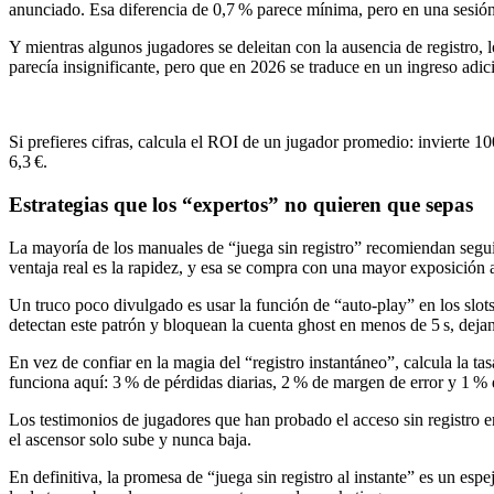
anunciado. Esa diferencia de 0,7 % parece mínima, pero en una sesión 
Y mientras algunos jugadores se deleitan con la ausencia de registro,
parecía insignificante, pero que en 2026 se traduce en un ingreso adic
Ruleta casino apk: la herramienta que los promotores de “VIP” vende
Si prefieres cifras, calcula el ROI de un jugador promedio: invierte 10
6,3 €.
Estrategias que los “expertos” no quieren que sepas
La mayoría de los manuales de “juega sin registro” recomiendan seguir l
ventaja real es la rapidez, y esa se compra con una mayor exposición 
Un truco poco divulgado es usar la función de “auto‑play” en los slot
detectan este patrón y bloquean la cuenta ghost en menos de 5 s, dejan
En vez de confiar en la magia del “registro instantáneo”, calcula la ta
funciona aquí: 3 % de pérdidas diarias, 2 % de margen de error y 1 % 
Los testimonios de jugadores que han probado el acceso sin registro e
el ascensor solo sube y nunca baja.
En definitiva, la promesa de “juega sin registro al instante” es un e