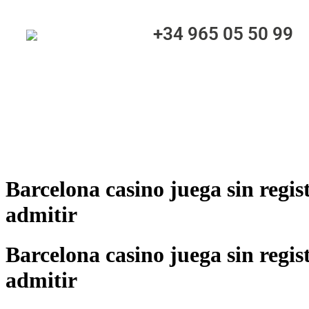
+34 965 05 50 99
Barcelona casino juega sin regis
admitir
Barcelona casino juega sin regis
admitir