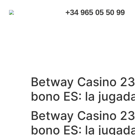
+34 965 05 50 99
Betway Casino 235
bono ES: la jugada
Betway Casino 235
bono ES: la jugada