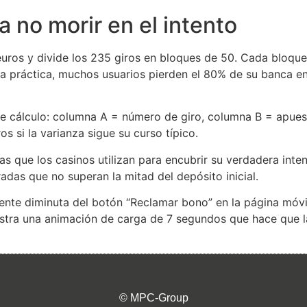
a no morir en el intento
euros y divide los 235 giros en bloques de 50. Cada bloqu
 la práctica, muchos usuarios pierden el 80% de su banca en
 de cálculo: columna A = número de giro, columna B = apue
os si la varianza sigue su curso típico.
las que los casinos utilizan para encubrir su verdadera inte
adas que no superan la mitad del depósito inicial.
 fuente diminuta del botón “Reclamar bono” en la página móv
estra una animación de carga de 7 segundos que hace que l
© MPC-Group