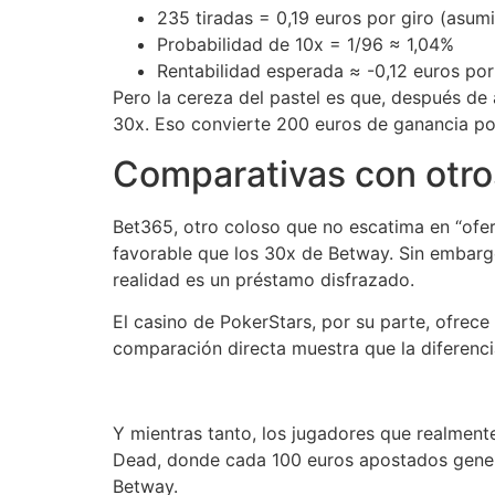
235 tiradas = 0,19 euros por giro (asu
Probabilidad de 10x = 1/96 ≈ 1,04%
Rentabilidad esperada ≈ -0,12 euros por
Pero la cereza del pastel es que, después de 
30x. Eso convierte 200 euros de ganancia pot
Comparativas con otro
Bet365, otro coloso que no escatima en “ofer
favorable que los 30x de Betway. Sin embarg
realidad es un préstamo disfrazado.
El casino de PokerStars, por su parte, ofrece 
comparación directa muestra que la diferenci
Metal casino bono de registro consigue grat
Y mientras tanto, los jugadores que realmen
Dead, donde cada 100 euros apostados generan
Betway.