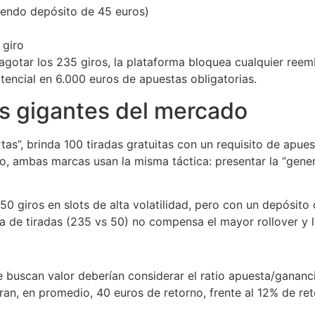
miendo depósito de 45 euros)
 giro
agotar los 235 giros, la plataforma bloquea cualquier reem
encial en 6.000 euros de apuestas obligatorias.
s gigantes del mercado
tas”, brinda 100 tiradas gratuitas con un requisito de ap
o, ambas marcas usan la misma táctica: presentar la “gene
50 giros en slots de alta volatilidad, pero con un depósito
a de tiradas (235 vs 50) no compensa el mayor rollover y 
is ES: la trampa de los números que nadie menciona
te buscan valor deberían considerar el ratio apuesta/gana
, en promedio, 40 euros de retorno, frente al 12% de reto