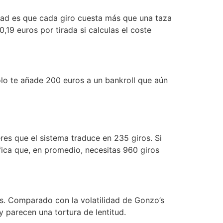
idad es que cada giro cuesta más que una taza
,19 euros por tirada si calculas el coste
lo te añade 200 euros a un bankroll que aún
res que el sistema traduce en 235 giros. Si
ifica que, en promedio, necesitas 960 giros
os. Comparado con la volatilidad de Gonzo’s
 parecen una tortura de lentitud.