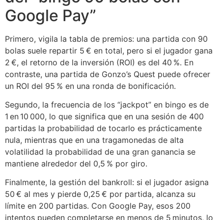
Google Pay”
Primero, vigila la tabla de premios: una partida con 90
bolas suele repartir 5 € en total, pero si el jugador gana
2 €, el retorno de la inversión (ROI) es del 40 %. En
contraste, una partida de Gonzo’s Quest puede ofrecer
un ROI del 95 % en una ronda de bonificación.
Segundo, la frecuencia de los “jackpot” en bingo es de
1 en 10 000, lo que significa que en una sesión de 400
partidas la probabilidad de tocarlo es prácticamente
nula, mientras que en una tragamonedas de alta
volatilidad la probabilidad de una gran ganancia se
mantiene alrededor del 0,5 % por giro.
Finalmente, la gestión del bankroll: si el jugador asigna
50 € al mes y pierde 0,25 € por partida, alcanza su
límite en 200 partidas. Con Google Pay, esos 200
intentos pueden completarse en menos de 5 minutos, lo