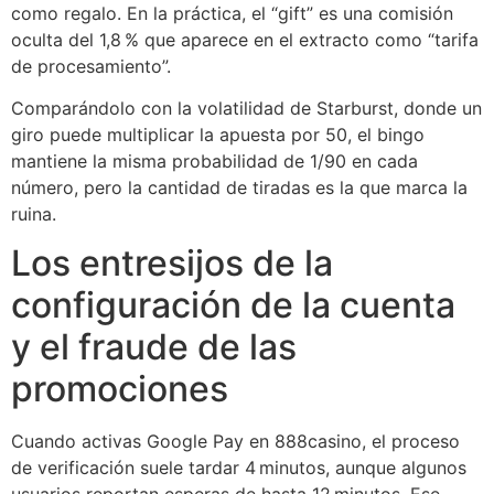
como regalo. En la práctica, el “gift” es una comisión
oculta del 1,8 % que aparece en el extracto como “tarifa
de procesamiento”.
Comparándolo con la volatilidad de Starburst, donde un
giro puede multiplicar la apuesta por 50, el bingo
mantiene la misma probabilidad de 1/90 en cada
número, pero la cantidad de tiradas es la que marca la
ruina.
Los entresijos de la
configuración de la cuenta
y el fraude de las
promociones
Cuando activas Google Pay en 888casino, el proceso
de verificación suele tardar 4 minutos, aunque algunos