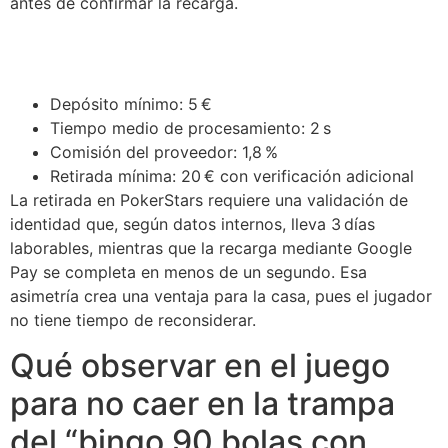
antes de confirmar la recarga.
Slotamba casino bono sin depósito dinero real España:
la estafa matemática que nadie quiere admitir
Depósito mínimo: 5 €
Tiempo medio de procesamiento: 2 s
Comisión del proveedor: 1,8 %
Retirada mínima: 20 € con verificación adicional
La retirada en PokerStars requiere una validación de
identidad que, según datos internos, lleva 3 días
laborables, mientras que la recarga mediante Google
Pay se completa en menos de un segundo. Esa
asimetría crea una ventaja para la casa, pues el jugador
no tiene tiempo de reconsiderar.
Qué observar en el juego
para no caer en la trampa
del “bingo 90 bolas con