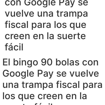
con Google Pay se
vuelve una trampa
fiscal para los que
creen en la suerte
fácil
El bingo 90 bolas con
Google Pay se vuelve
una trampa fiscal para
los que creen en la