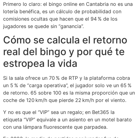
Primero lo claro: el bingo online en Cantabria no es una
lotería benéfica, es un cálculo de probabilidad con
comisiones ocultas que hacen que el 94 % de los
jugadores se quede sin “ganancia”.
Cómo se calcula el retorno
real del bingo y por qué te
estropea la vida
Si la sala ofrece un 70 % de RTP y la plataforma cobra
un 5 % de “carga operativa”, el jugador solo ve un 65 %
de retorno. 65 sobre 100 es la misma proporción que un
coche de 120 km/h que pierde 22 km/h por el viento.
Y no es que el “VIP” sea un regalo; en Bet365 la
etiqueta “VIP” equivale a un asiento en un motel barato
con una lámpara fluorescente que parpadea.