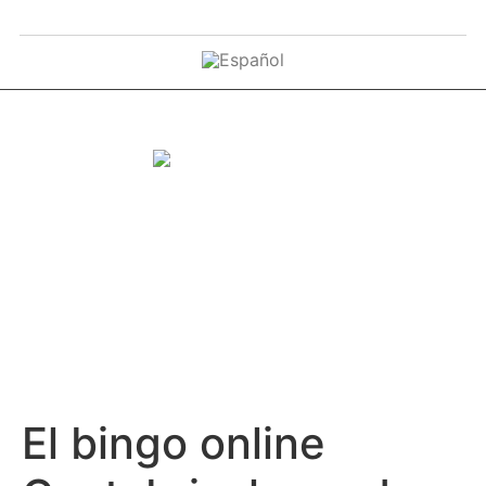
El bingo online