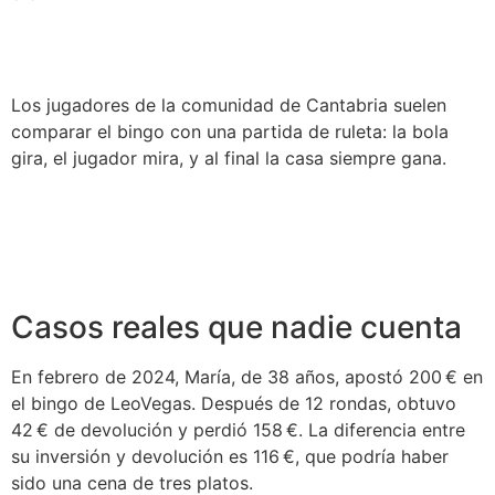
Jugar casino en directo iOS: la cruda realidad detrás de
la pantalla brillante
Los jugadores de la comunidad de Cantabria suelen
comparar el bingo con una partida de ruleta: la bola
gira, el jugador mira, y al final la casa siempre gana.
El fiasco del paf casino bono sin depósito sin rollover
ES que nadie quiere admitir
El engaño del “unique casino 85 tiradas gratis solo con
registro España” que nadie te cuenta
Casos reales que nadie cuenta
En febrero de 2024, María, de 38 años, apostó 200 € en
el bingo de LeoVegas. Después de 12 rondas, obtuvo
42 € de devolución y perdió 158 €. La diferencia entre
su inversión y devolución es 116 €, que podría haber
sido una cena de tres platos.