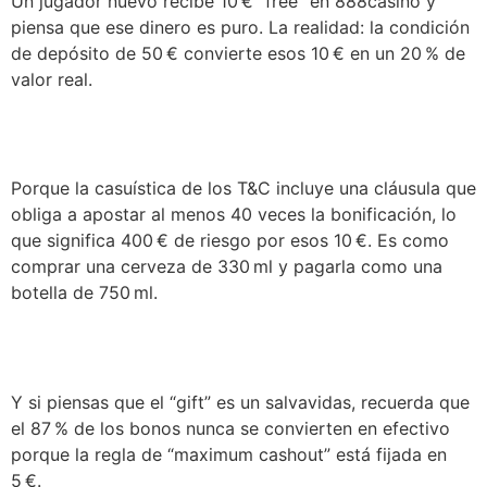
Un jugador nuevo recibe 10 € “free” en 888casino y
piensa que ese dinero es puro. La realidad: la condición
de depósito de 50 € convierte esos 10 € en un 20 % de
valor real.
El amunra casino 220 free spins bono nuevos jugadores
2026 España no es un regalo, es un cálculo frío
Porque la casuística de los T&C incluye una cláusula que
obliga a apostar al menos 40 veces la bonificación, lo
que significa 400 € de riesgo por esos 10 €. Es como
comprar una cerveza de 330 ml y pagarla como una
botella de 750 ml.
Los casinos online que acepta Skrill y su burocracia de
pago
Y si piensas que el “gift” es un salvavidas, recuerda que
el 87 % de los bonos nunca se convierten en efectivo
porque la regla de “maximum cashout” está fijada en
5 €.