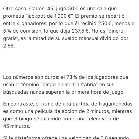
Otro caso: Carlos, 45, jugó 50 € en una sala que
prometía “jackpot de 1 000 €”. El premio se repartió
entre 4 ganadores, por lo que él recibió 250 €, menos el
5 % de comisión, lo que deja 237,5 €. No es “dinero
gratis”, es la mitad de su sueldo mensual dividido por
2,68.
El verde casino VIP exclusivo free spins sin depósito
España: la trampa que nadie quiere admitir
Los números son duros: el 73 % de los jugadores que
usan el término “bingo online Cantabria” en sus
búsquedas nunca superan la primera hora de juego.
En contraste, el ritmo de una partida de tragamonedas
es como una película de acción de 2 minutos, mientras
que el bingo se extiende como una telenovela de
45 minutos.
Si la plataforma ofrece una velocidad de 0,8 segundo