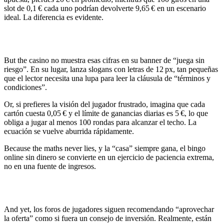
slot de 0,1 € cada uno podrían devolverte 9,65 € en un escenario
ideal. La diferencia es evidente.
La cruel realidad del luck of spins casino VIP bonus code bono
especial España y por qué no te hará rico
But the casino no muestra esas cifras en su banner de “juega sin
riesgo”. En su lugar, lanza slogans con letras de 12 px, tan pequeñas
que el lector necesita una lupa para leer la cláusula de “términos y
condiciones”.
Or, si prefieres la visión del jugador frustrado, imagina que cada
cartón cuesta 0,05 € y el límite de ganancias diarias es 5 €, lo que
obliga a jugar al menos 100 rondas para alcanzar el techo. La
ecuación se vuelve aburrida rápidamente.
Because the maths never lies, y la “casa” siempre gana, el bingo
online sin dinero se convierte en un ejercicio de paciencia extrema,
no en una fuente de ingresos.
Speedy Bet Casino Cashback Bono sin Depósito España: La
Trampa del “Regalo” que No Vale Ni Un Euro
And yet, los foros de jugadores siguen recomendando “aprovechar
la oferta” como si fuera un consejo de inversión. Realmente, están