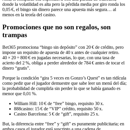
donde la volatilidad es alta pero la pérdida media por giro ronda los
0,05 €, el bingo sin dinero parece una apuesta más segura… al
menos en la teoría del casino.
Promociones que no son regalos, son
trampas
Bet365 promociona “bingo sin depósito” con 20 € de crédito, pero
impone un requisito de apuesta de 40 x antes de cualquier retiro.
40 × 20 = 800 € en jugadas necesarias, lo que, con una tasa de
acierto del 2 %, obliga a perder alrededor de 784 € antes de tocar el
dinero “gratis”.
Porque la condición “gira 5 veces en Gonzo’s Quest” es tan ridícula
como pedir que el jugador demuestre que sabe leer un menú del día;
la probabilidad de cumplirla sin perder lo que se había ganado es
menor que 0,01 %.
William Hill: 10 € de “free” bingo, requisito 30 x.
888casino: 15 € de “VIP” crédito, requisito 50 x.
Casino Barcelona: 5 € de “gift”, requisito 25 x.
But, la diferencia entre “free” y “gift” es puramente publicitaria; en
ambos casos el jugador está suscripto a una cadena de