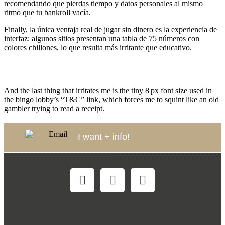
recomendando que pierdas tiempo y datos personales al mismo
ritmo que tu bankroll vacía.
Finally, la única ventaja real de jugar sin dinero es la experiencia de
interfaz: algunos sitios presentan una tabla de 75 números con
colores chillones, lo que resulta más irritante que educativo.
Los mejores sitios web de apuestas en criptomonedas casino que no
te harán sufrir otro “VIP” de papel
And the last thing that irritates me is the tiny 8 px font size used in
the bingo lobby’s “T&C” link, which forces me to squint like an old
gambler trying to read a receipt.
I want + info!