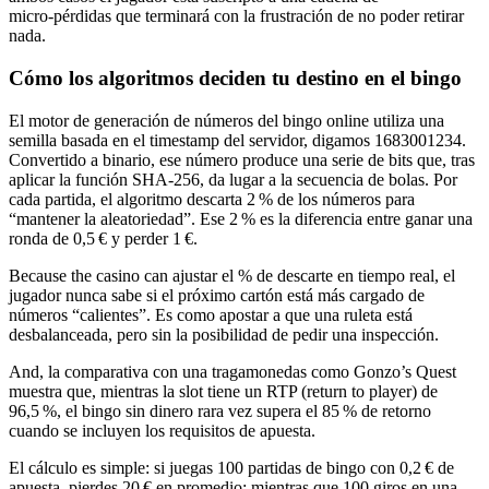
micro‑pérdidas que terminará con la frustración de no poder retirar
nada.
Cómo los algoritmos deciden tu destino en el bingo
El motor de generación de números del bingo online utiliza una
semilla basada en el timestamp del servidor, digamos 1683001234.
Convertido a binario, ese número produce una serie de bits que, tras
aplicar la función SHA‑256, da lugar a la secuencia de bolas. Por
cada partida, el algoritmo descarta 2 % de los números para
“mantener la aleatoriedad”. Ese 2 % es la diferencia entre ganar una
ronda de 0,5 € y perder 1 €.
Because the casino can ajustar el % de descarte en tiempo real, el
jugador nunca sabe si el próximo cartón está más cargado de
números “calientes”. Es como apostar a que una ruleta está
desbalanceada, pero sin la posibilidad de pedir una inspección.
And, la comparativa con una tragamonedas como Gonzo’s Quest
muestra que, mientras la slot tiene un RTP (return to player) de
96,5 %, el bingo sin dinero rara vez supera el 85 % de retorno
cuando se incluyen los requisitos de apuesta.
El cálculo es simple: si juegas 100 partidas de bingo con 0,2 € de
apuesta, pierdes 20 € en promedio; mientras que 100 giros en una