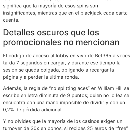
significa que la mayoría de esos spins son
insignificantes, mientras que en el blackjack cada carta
cuenta.
Detalles oscuros que los
promocionales no mencionan
El código de acceso al lobby en vivo de Bet365 a veces
tarda 7 segundos en cargar, y durante ese tiempo la
sesión se queda colgada, obligando a recargar la
página y a perder la última ronda.
Además, la regla de “no splitting aces” en William Hill se
escribe en letra diminuta de 9 puntos; quien no lo lea se
encuentra con una mano imposible de dividir y con un
0,2% de pérdida adicional.
Y no olvides que la mayoría de los casinos exigen un
turnover de 30x en bonos; si recibes 25 euros de “free”