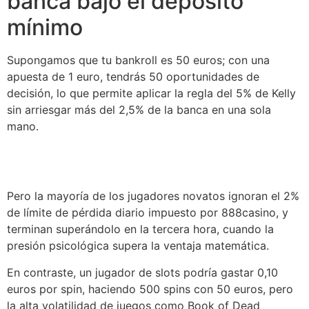
banca bajo el depósito
mínimo
Supongamos que tu bankroll es 50 euros; con una
apuesta de 1 euro, tendrás 50 oportunidades de
decisión, lo que permite aplicar la regla del 5% de Kelly
sin arriesgar más del 2,5% de la banca en una sola
mano.
Ruleta en directo Bizum: la cruda realidad detrás del
«regalo» de la banca
Pero la mayoría de los jugadores novatos ignoran el 2%
de límite de pérdida diario impuesto por 888casino, y
terminan superándolo en la tercera hora, cuando la
presión psicológica supera la ventaja matemática.
En contraste, un jugador de slots podría gastar 0,10
euros por spin, haciendo 500 spins con 50 euros, pero
la alta volatilidad de juegos como Book of Dead