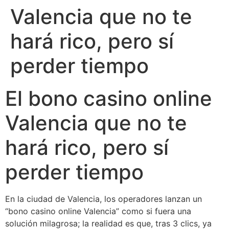
Valencia que no te
hará rico, pero sí
perder tiempo
El bono casino online
Valencia que no te
hará rico, pero sí
perder tiempo
En la ciudad de Valencia, los operadores lanzan un
“bono casino online Valencia” como si fuera una
solución milagrosa; la realidad es que, tras 3 clics, ya