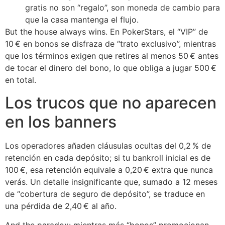
gratis no son “regalo”, son moneda de cambio para
que la casa mantenga el flujo.
But the house always wins. En PokerStars, el “VIP” de
10 € en bonos se disfraza de “trato exclusivo”, mientras
que los términos exigen que retires al menos 50 € antes
de tocar el dinero del bono, lo que obliga a jugar 500 €
en total.
Los trucos que no aparecen
en los banners
Los operadores añaden cláusulas ocultas del 0,2 % de
retención en cada depósito; si tu bankroll inicial es de
100 €, esa retención equivale a 0,20 € extra que nunca
verás. Un detalle insignificante que, sumado a 12 meses
de “cobertura de seguro de depósito”, se traduce en
una pérdida de 2,40 € al año.