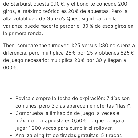
de Starburst cuesta 0,10 €, y el bono te concede 200
giros, el máximo teórico es 20 € de apuestas. Pero la
alta volatilidad de Gonzo’s Quest significa que la
varianza puede hacerte perder el 80 % de esos giros en
la primera ronda.
Then, compare the turnover: 1:25 versus 1:30 no suena a
diferencia, pero multiplica 25 € por 25 y obtienes 625 €
de juego necesario; multiplica 20 € por 30 y llegan a
600 €.
Slotuna casino sin requisito de apuesta sin depósito
bono ES: la trampa matemática que nadie quiere admitir
Revisa siempre la fecha de expiración: 7 días son
comunes, pero 3 días aparecen en ofertas “flash”.
Comprueba la limitación de juego: a veces el
máximo por apuesta es 0,50 €, lo que obliga a
jugar 1 200 veces para cumplir el rollover.
Analiza el “gift” de tiradas gratuitas: 5 tiradas