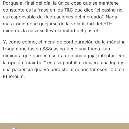
Porque al final del día, la única cosa que se mantiene
constante es la frase en los T&C que dice “el casino no
es responsable de fluctuaciones del mercado”. Nada
más irónico que quejarse de la volatilidad del ETH
mientras la casa se lleva la mitad del pastel.
Y, como colmo, el menú de configuración de la máquina
tragamonedas en 888casino tiene una fuente tan
diminuta que parece escrita con una aguja; intentar leer
la opción “max bet” en esa pantalla requiere una lupa y
una paciencia que ya perdiste al depositar esos 10 € en
Ethereum.
Los mejores juegos de casino online para ganar dinero
son una ilusión rentable, no un milagro
Los bares virtuales no son un paraíso: jugar
tragamonedas de bares gratis es una trampa de
números