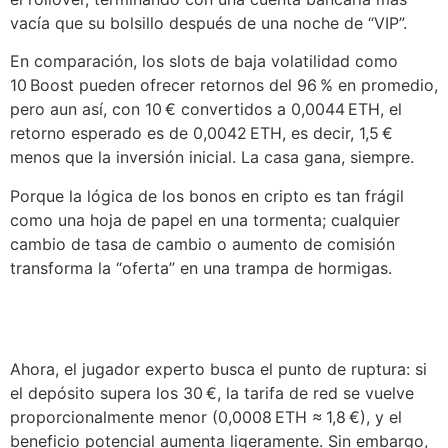
vacía que su bolsillo después de una noche de “VIP”.
En comparación, los slots de baja volatilidad como
10 Boost pueden ofrecer retornos del 96 % en promedio,
pero aun así, con 10 € convertidos a 0,0044 ETH, el
retorno esperado es de 0,0042 ETH, es decir, 1,5 €
menos que la inversión inicial. La casa gana, siempre.
Porque la lógica de los bonos en cripto es tan frágil
como una hoja de papel en una tormenta; cualquier
cambio de tasa de cambio o aumento de comisión
transforma la “oferta” en una trampa de hormigas.
Jugar con criptomonedas casino online: la cruda
realidad detrás de los “regalos” digitales
Ahora, el jugador experto busca el punto de ruptura: si
el depósito supera los 30 €, la tarifa de red se vuelve
proporcionalmente menor (0,0008 ETH ≈ 1,8 €), y el
beneficio potencial aumenta ligeramente. Sin embargo,