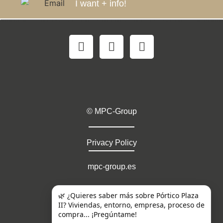
I want + info!
© MPC-Group
Privacy Policy
mpc-group.es
🌿 ¿Quieres saber más sobre Pórtico Plaza
II? Viviendas, entorno, empresa, proceso de
compra... ¡Pregúntame!