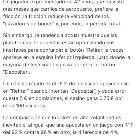
Un jugador experimentado de 42 años, que ha visto
más mesas que carriles de aeropuerto, prefiere la
fricción; la fricción reduce la velocidad de los
“cazadores de bonos” y, por ende, la pérdida total.
Sin embargo, la tendencia actual muestra que las
plataformas de apuestas están optimizando sus
interfaces para confundir: el botón “Retirar” a veces
aparece en la esquina inferior izquierda, justo donde la
mayoría de los usuarios pulsa por error el botón
“Depositar”.
Un cálculo rápido: si el 15 % de los usuarios hacen clic
en “Retirar” cuando intentan “Depositar”, y cada error
cuesta 5 € en comisiones, el casino gana 0,75 € por
cada 100 usuarios.
La comparación con los slots de alta volatilidad es
inevitable: al igual que una apuesta en un juego con RTP
del 92 % contra 96 % en otro, la diferencia de 4 %