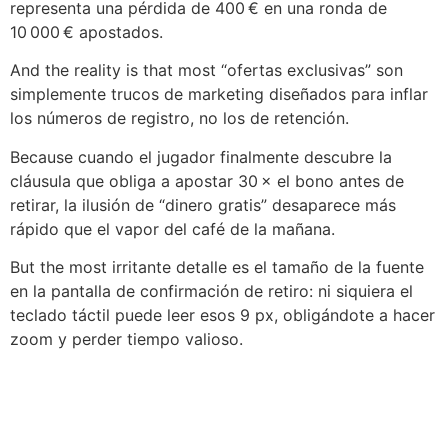
representa una pérdida de 400 € en una ronda de
10 000 € apostados.
And the reality is that most “ofertas exclusivas” son
simplemente trucos de marketing diseñados para inflar
los números de registro, no los de retención.
Because cuando el jugador finalmente descubre la
cláusula que obliga a apostar 30 × el bono antes de
retirar, la ilusión de “dinero gratis” desaparece más
rápido que el vapor del café de la mañana.
But the most irritante detalle es el tamaño de la fuente
en la pantalla de confirmación de retiro: ni siquiera el
teclado táctil puede leer esos 9 px, obligándote a hacer
zoom y perder tiempo valioso.
Jugar ruleta con Apple Pay: el truco barato que nadie
quiere que descubras
Las tragamonedas rtp 97 por ciento no son el paraíso