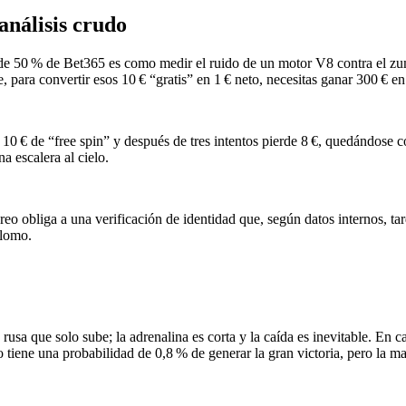
nálisis crudo
de 50 % de Bet365 es como medir el ruido de un motor V8 contra el zum
ue, para convertir esos 10 € “gratis” en 1 € neto, necesitas ganar 300 € 
 10 € de “free spin” y después de tres intentos pierde 8 €, quedándose con
a escalera al cielo.
cuación matemática
eo obliga a una verificación de identidad que, según datos internos, ta
plomo.
usa que solo sube; la adrenalina es corta y la caída es inevitable. En
o tiene una probabilidad de 0,8 % de generar la gran victoria, pero la m