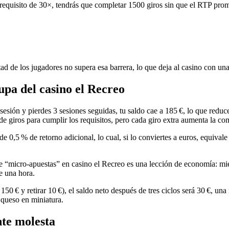
l requisito de 30×, tendrás que completar 1500 giros sin que el RTP prom
itad de los jugadores no supera esa barrera, lo que deja al casino con u
lupa del casino el Recreo
esión y pierdes 3 sesiones seguidas, tu saldo cae a 185 €, lo que reduc
e giros para cumplir los requisitos, pero cada giro extra aumenta la com
e 0,5 % de retorno adicional, lo cual, si lo conviertes a euros, equivale
e “micro‑apuestas” en casino el Recreo es una lección de economía: mien
e una hora.
r 150 € y retirar 10 €), el saldo neto después de tres ciclos será 30 €,
 queso en miniatura.
nte molesta