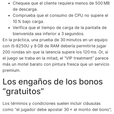
Chequea que el cliente requiera menos de 500 MB
de descarga.
Comprueba que el consumo de CPU no supere el
10 % bajo carga.
Verifica que el tiempo de carga de la pantalla de
bienvenida sea inferior a 3 segundos.
En la práctica, una prueba de 30 minutos en un equipo
con i5‑8250U y 8 GB de RAM debería permitirte jugar
200 rondas sin que la latencia supere los 120 ms. Or, si
el juego se traba en la mitad, el “VIP treatment” parece
más un motel barato con pintura fresca que un servicio
premium.
Los engaños de los bonos
“gratuitos”
Los términos y condiciones suelen incluir cláusulas
como “el jugador debe apostar 30 × el monto del bono”;