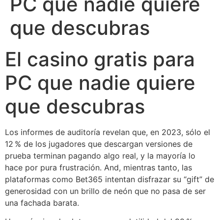
PC que nadie quiere
que descubras
El casino gratis para
PC que nadie quiere
que descubras
Los informes de auditoría revelan que, en 2023, sólo el
12 % de los jugadores que descargan versiones de
prueba terminan pagando algo real, y la mayoría lo
hace por pura frustración. And, mientras tanto, las
plataformas como Bet365 intentan disfrazar su “gift” de
generosidad con un brillo de neón que no pasa de ser
una fachada barata.