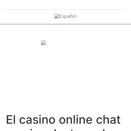
El casino online chat