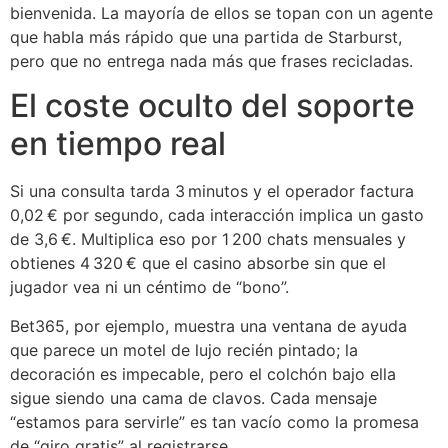
bienvenida. La mayoría de ellos se topan con un agente
que habla más rápido que una partida de Starburst,
pero que no entrega nada más que frases recicladas.
El coste oculto del soporte
en tiempo real
Si una consulta tarda 3 minutos y el operador factura
0,02 € por segundo, cada interacción implica un gasto
de 3,6 €. Multiplica eso por 1 200 chats mensuales y
obtienes 4 320 € que el casino absorbe sin que el
jugador vea ni un céntimo de “bono”.
Bet365, por ejemplo, muestra una ventana de ayuda
que parece un motel de lujo recién pintado; la
decoración es impecable, pero el colchón bajo ella
sigue siendo una cama de clavos. Cada mensaje
“estamos para servirle” es tan vacío como la promesa
de “giro gratis” al registrarse.