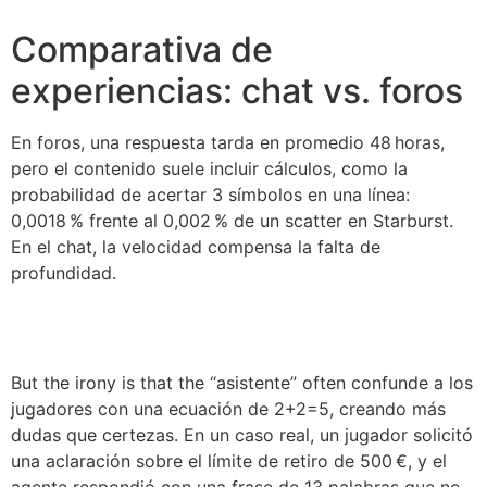
engaño de la “gratuita” en España
Comparativa de
experiencias: chat vs. foros
En foros, una respuesta tarda en promedio 48 horas,
pero el contenido suele incluir cálculos, como la
probabilidad de acertar 3 símbolos en una línea:
0,0018 % frente al 0,002 % de un scatter en Starburst.
En el chat, la velocidad compensa la falta de
profundidad.
Jugar casino live apuesta mínima: la cruda verdad
detrás del “mini‑bet”
But the irony is that the “asistente” often confunde a los
jugadores con una ecuación de 2+2=5, creando más
dudas que certezas. En un caso real, un jugador solicitó
una aclaración sobre el límite de retiro de 500 €, y el
agente respondió con una frase de 13 palabras que no