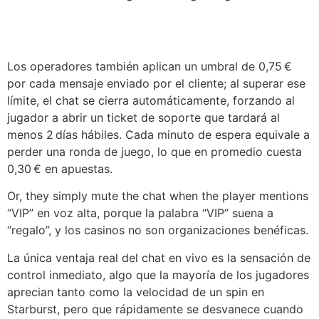
Ruleta dinero real Ethereum: la cruda realidad de los
girones digitales
Los operadores también aplican un umbral de 0,75 €
por cada mensaje enviado por el cliente; al superar ese
límite, el chat se cierra automáticamente, forzando al
jugador a abrir un ticket de soporte que tardará al
menos 2 días hábiles. Cada minuto de espera equivale a
perder una ronda de juego, lo que en promedio cuesta
0,30 € en apuestas.
Or, they simply mute the chat when the player mentions
“VIP” en voz alta, porque la palabra “VIP” suena a
“regalo”, y los casinos no son organizaciones benéficas.
La única ventaja real del chat en vivo es la sensación de
control inmediato, algo que la mayoría de los jugadores
aprecian tanto como la velocidad de un spin en
Starburst, pero que rápidamente se desvanece cuando