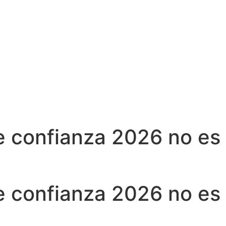
de confianza 2026 no es
de confianza 2026 no es