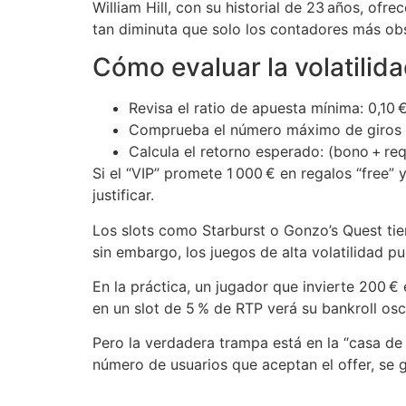
William Hill, con su historial de 23 años, ofr
tan diminuta que solo los contadores más obs
Cómo evaluar la volatilida
Revisa el ratio de apuesta mínima: 0,10 €
Comprueba el número máximo de giros g
Calcula el retorno esperado: (bono + req
Si el “VIP” promete 1 000 € en regalos “free”
justificar.
Los slots como Starburst o Gonzo’s Quest tie
sin embargo, los juegos de alta volatilidad p
En la práctica, un jugador que invierte 200 
en un slot de 5 % de RTP verá su bankroll osc
Pero la verdadera trampa está en la “casa de 
número de usuarios que aceptan el offer, se g
El mito de jugar blackjack clásico online con