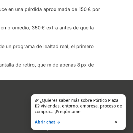
aduce en una pérdida aproximada de 150 € por
, en promedio, 350 € extra antes de que la
de un programa de lealtad real; el primero
antalla de retiro, que mide apenas 8 px de
🌿 ¿Quieres saber más sobre Pórtico Plaza
II? Viviendas, entorno, empresa, proceso de
Promotes and comercializes:
compra... ¡Pregúntame!
×
Abrir chat →