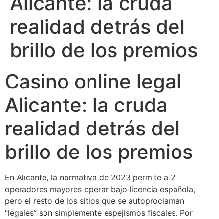
Alicante: la cruda
realidad detrás del
brillo de los premios
Casino online legal
Alicante: la cruda
realidad detrás del
brillo de los premios
En Alicante, la normativa de 2023 permite a 2
operadores mayores operar bajo licencia española,
pero el resto de los sitios que se autoproclaman
“legales” son simplemente espejismos fiscales. Por