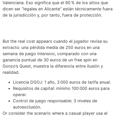
Valenciana. Eso significa que el 90 % de los sitios que
dicen ser “legales en Alicante” están técnicamente fuera
de la jurisdicción y, por tanto, fuera de protección.
Casino Barcelona 15 euros gratis: la trampa que nadie
te cuenta
But the real cost appears cuando el jugador revisa su
extracto: una pérdida media de 250 euros en una
semana de juego intensivo, comparado con una
ganancia puntual de 30 euros de un free spin en
Gonzo’s Quest, muestra la diferencia entre ilusión y
realidad.
Licencia DGOJ: 1 año, 3 000 euros de tarifa anual.
Requisitos de capital: mínimo 100 000 euros para
operar.
Control de juego responsable: 3 niveles de
autoexclusión.
Or consider the scenario where a casual player usa el