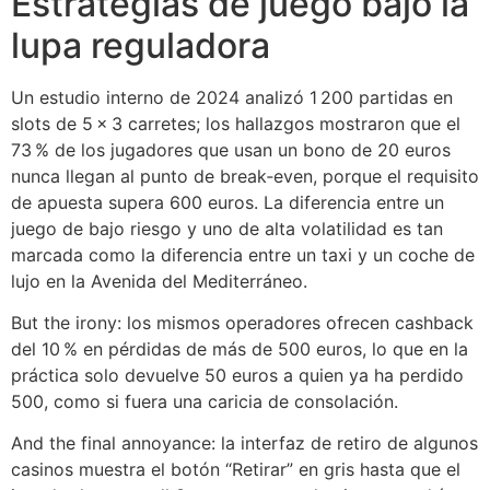
Estrategias de juego bajo la
lupa reguladora
Un estudio interno de 2024 analizó 1 200 partidas en
slots de 5 × 3 carretes; los hallazgos mostraron que el
73 % de los jugadores que usan un bono de 20 euros
nunca llegan al punto de break‑even, porque el requisito
de apuesta supera 600 euros. La diferencia entre un
juego de bajo riesgo y uno de alta volatilidad es tan
marcada como la diferencia entre un taxi y un coche de
lujo en la Avenida del Mediterráneo.
But the irony: los mismos operadores ofrecen cashback
del 10 % en pérdidas de más de 500 euros, lo que en la
práctica solo devuelve 50 euros a quien ya ha perdido
500, como si fuera una caricia de consolación.
And the final annoyance: la interfaz de retiro de algunos
casinos muestra el botón “Retirar” en gris hasta que el