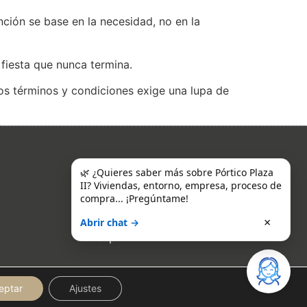
ención se base en la necesidad, no en la
 fiesta que nunca termina.
 los términos y condiciones exige una lupa de
🌿 ¿Quieres saber más sobre Pórtico Plaza
II? Viviendas, entorno, empresa, proceso de
Promotes and comercializes:
compra... ¡Pregúntame!
×
Abrir chat →
eptar
Ajustes