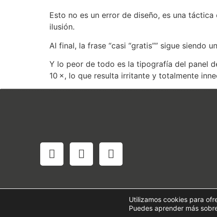
Esto no es un error de diseño, es una táctica 
ilusión.
Al final, la frase “casi “gratis”” sigue sien
Y lo peor de todo es la tipografía del panel d
10 ×, lo que resulta irritante y totalmente inne
Utilizamos cookies para ofr
Puedes aprender más sobre 