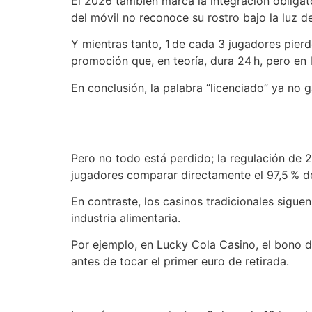
El 2026 también marca la integración obligato
del móvil no reconoce su rostro bajo la luz de
Y mientras tanto, 1 de cada 3 jugadores pierd
promoción que, en teoría, dura 24 h, pero en la
En conclusión, la palabra “licenciado” ya no 
21 casino bono de bienvenida sin depósito E
Las tragamonedas gratis con dinero real son 
Pero no todo está perdido; la regulación de 2
jugadores comparar directamente el 97,5 % de
En contraste, los casinos tradicionales sigue
industria alimentaria.
Por ejemplo, en Lucky Cola Casino, el bono d
antes de tocar el primer euro de retirada.
Robocat Casino y su chip gratis de 20 € sin d