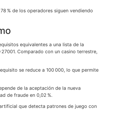
e 78 % de los operadores siguen vendiendo
umo
uisitos equivalentes a una lista de la
 27001. Comparado con un casino terrestre,
equisito se reduce a 100 000, lo que permite
depende de la aceptación de la nueva
dad de fraude en 0,02 %.
rtificial que detecta patrones de juego con