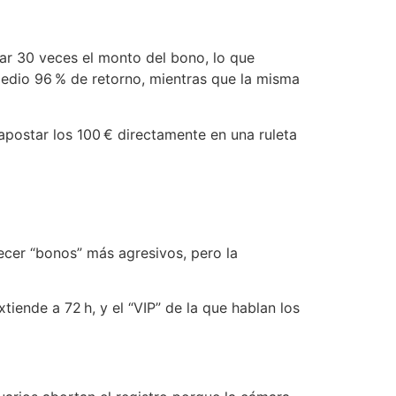
tar 30 veces el monto del bono, lo que
dio 96 % de retorno, mientras que la misma
apostar los 100 € directamente en una ruleta
recer “bonos” más agresivos, pero la
iende a 72 h, y el “VIP” de la que hablan los