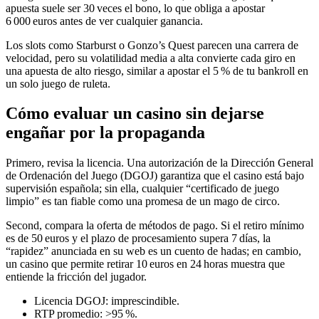
apuesta suele ser 30 veces el bono, lo que obliga a apostar
6 000 euros antes de ver cualquier ganancia.
Los slots como Starburst o Gonzo’s Quest parecen una carrera de
velocidad, pero su volatilidad media a alta convierte cada giro en
una apuesta de alto riesgo, similar a apostar el 5 % de tu bankroll en
un solo juego de ruleta.
Cómo evaluar un casino sin dejarse
engañar por la propaganda
Primero, revisa la licencia. Una autorización de la Dirección General
de Ordenación del Juego (DGOJ) garantiza que el casino está bajo
supervisión española; sin ella, cualquier “certificado de juego
limpio” es tan fiable como una promesa de un mago de circo.
Second, compara la oferta de métodos de pago. Si el retiro mínimo
es de 50 euros y el plazo de procesamiento supera 7 días, la
“rapidez” anunciada en su web es un cuento de hadas; en cambio,
un casino que permite retirar 10 euros en 24 horas muestra que
entiende la fricción del jugador.
Licencia DGOJ: imprescindible.
RTP promedio: >95 %.