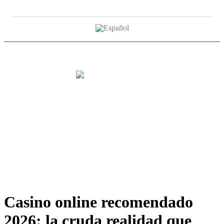
Casino online recomendado
2026: la cruda realidad que