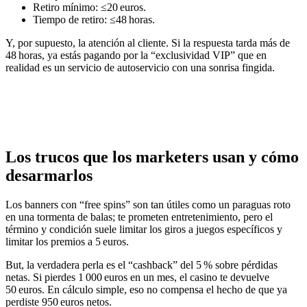
Retiro mínimo: ≤20 euros.
Tiempo de retiro: ≤48 horas.
Y, por supuesto, la atención al cliente. Si la respuesta tarda más de
48 horas, ya estás pagando por la “exclusividad VIP” que en
realidad es un servicio de autoservicio con una sonrisa fingida.
Los juegos de azar gratis maquinas tragamonedas no son la
bendición que prometen los banners
Palm Slots Casino 160 Free Spins Código de Bono 2026: La
Trampa Matemática que Nadie Quiere Admitir
Los trucos que los marketers usan y cómo
desarmarlos
Los banners con “free spins” son tan útiles como un paraguas roto
en una tormenta de balas; te prometen entretenimiento, pero el
término y condición suele limitar los giros a juegos específicos y
limitar los premios a 5 euros.
But, la verdadera perla es el “cashback” del 5 % sobre pérdidas
netas. Si pierdes 1 000 euros en un mes, el casino te devuelve
50 euros. En cálculo simple, eso no compensa el hecho de que ya
perdiste 950 euros netos.