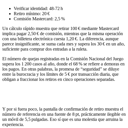
Verificar identidad: 48‑72 h
Retiro mínimo: 20 €
Comisión Mastercard: 2,5 %
Un cálculo rápido muestra que retirar 100 € mediante Mastercard
implica pagar 2,50 € de comisión, mientras que la misma operación
con una billetera electrónica cuesta 1,20 €. La diferencia, aunque
parece insignificante, se suma cada mes y supera los 30 € en un año,
suficiente para comprar dos entradas a la ruleta.
El número de quejas registradas en la Comisión Nacional del Juego
supera los 1 200 casos al año, donde el 68 % se refiere a demoras en
los pagos. En otras palabras, la promesa de “seguridad” se diluye
entre la burocracia y los límites de 5 € por transacción diaria, que
obligan a fraccionar los retiros en cinco operaciones separadas.
Ruleta automática gratis: la ilusión más cara del marketing de casino
Blackjack online con Neteller: La cruda realidad detrás del brillo
digital
Y por si fuera poco, la pantalla de confirmación de retiro muestra el
número de referencia en una fuente de 8 pt, prácticamente ilegible en
un móvil de 5,5 pulgadas. Eso sí que es una molestia que arruina la
experiencia.