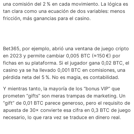
una comisión del 2 % en cada movimiento. La lógica es
tan clara como una ecuación de dos variables: menos
fricción, más ganancias para el casino.
El mejor casino Bitcoin con PayPal: la cruda verdad
detrás de la promesa
Bet365, por ejemplo, abrió una ventana de juego cripto
en 2023 y permite cambiar 0,005 BTC (≈150 €) por
fichas en su plataforma. Si el jugador gana 0,02 BTC, el
casino ya se ha llevado 0,001 BTC en comisiones, una
pérdida neta del 5 %. No es magia, es contabilidad.
Y mientras tanto, la mayoría de los “bonus VIP” que
prometen “gifts” son meras trampas de marketing. Un
“gift” de 0,01 BTC parece generoso, pero el requisito de
apuesta de 30× convierte esa cifra en 0,3 BTC de juego
necesario, lo que rara vez se traduce en dinero real.
Jugar blackjack VIP dinero real: la amarga verdad de la