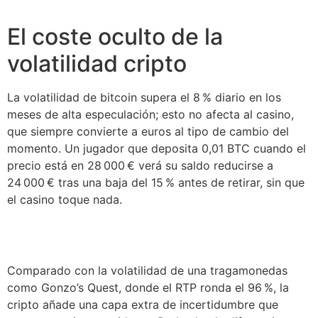
supuesta exclusividad
El coste oculto de la
volatilidad cripto
La volatilidad de bitcoin supera el 8 % diario en los
meses de alta especulación; esto no afecta al casino,
que siempre convierte a euros al tipo de cambio del
momento. Un jugador que deposita 0,01 BTC cuando el
precio está en 28 000 € verá su saldo reducirse a
24 000 € tras una baja del 15 % antes de retirar, sin que
el casino toque nada.
Red Dog Casino Juega al Instante sin Registro en
España: La Cruda Realidad del “Regalo” de la Velocidad
Comparado con la volatilidad de una tragamonedas
como Gonzo’s Quest, donde el RTP ronda el 96 %, la
cripto añade una capa extra de incertidumbre que