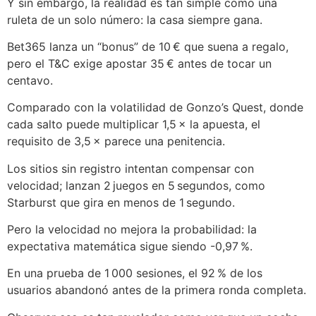
Y sin embargo, la realidad es tan simple como una
ruleta de un solo número: la casa siempre gana.
Bet365 lanza un “bonus” de 10 € que suena a regalo,
pero el T&C exige apostar 35 € antes de tocar un
centavo.
Comparado con la volatilidad de Gonzo’s Quest, donde
cada salto puede multiplicar 1,5 × la apuesta, el
requisito de 3,5 × parece una penitencia.
Los sitios sin registro intentan compensar con
velocidad; lanzan 2 juegos en 5 segundos, como
Starburst que gira en menos de 1 segundo.
Pero la velocidad no mejora la probabilidad: la
expectativa matemática sigue siendo -0,97 %.
En una prueba de 1 000 sesiones, el 92 % de los
usuarios abandonó antes de la primera ronda completa.