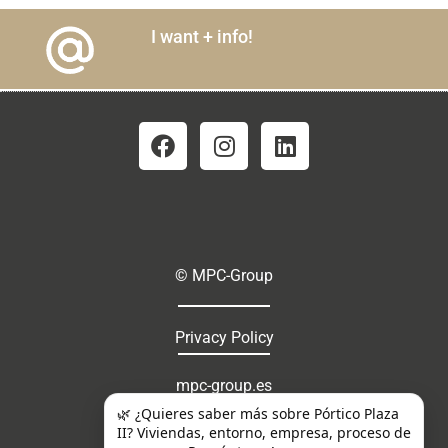
I want + info!
© MPC-Group
Privacy Policy
mpc-group.es
🌿 ¿Quieres saber más sobre Pórtico Plaza
II? Viviendas, entorno, empresa, proceso de