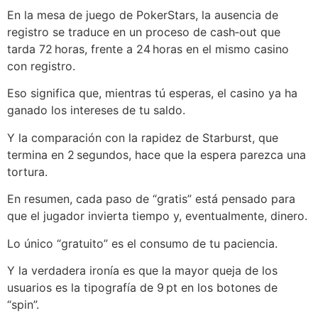
En la mesa de juego de PokerStars, la ausencia de
registro se traduce en un proceso de cash‑out que
tarda 72 horas, frente a 24 horas en el mismo casino
con registro.
Eso significa que, mientras tú esperas, el casino ya ha
ganado los intereses de tu saldo.
Y la comparación con la rapidez de Starburst, que
termina en 2 segundos, hace que la espera parezca una
tortura.
En resumen, cada paso de “gratis” está pensado para
que el jugador invierta tiempo y, eventualmente, dinero.
Lo único “gratuito” es el consumo de tu paciencia.
Y la verdadera ironía es que la mayor queja de los
usuarios es la tipografía de 9 pt en los botones de
“spin”.