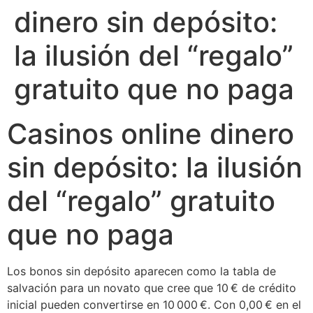
dinero sin depósito:
la ilusión del “regalo”
gratuito que no paga
Casinos online dinero
sin depósito: la ilusión
del “regalo” gratuito
que no paga
Los bonos sin depósito aparecen como la tabla de
salvación para un novato que cree que 10 € de crédito
inicial pueden convertirse en 10 000 €. Con 0,00 € en el