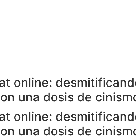
at online: desmitifican
con una dosis de cinism
at online: desmitifican
con una dosis de cinism