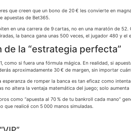
eres que creen que un bono de 20 € les convierte en magnat
 de apuestas de Bet365.
piten en una carrera de 9 cartas, no en una maratón de 52.
 tiradas, la banca gana unas 500 veces, el jugador 480 y el
 de la “estrategia perfecta”
1, como si fuera una fórmula mágica. En realidad, si apues
rderás aproximadamente 30 € de margen, sin importar cuánt
la esperanza de romper la banca es tan eficaz como intenta
as no altera la ventaja matemática del juego; solo aumenta 
e foros como “apuesta al 70 % de tu bankroll cada mano” gen
no que realicé con 5 000 manos simuladas.
s sin depósito España: El espejismo que todos persiguen
 “VIP”