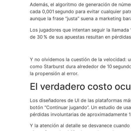
Además, el algoritmo de generación de númer
cada 0,001 segundo para evitar cualquier patró
aunque la frase “justa” suena a marketing bar
Los jugadores que intentan seguir la llamad
de 30 % de sus apuestas resultan en pérdidas
Ganar ahora casino: La cruda realidad detrás 
Y no olvidemos la cuestión de la velocidad: 
como Starburst dura alrededor de 10 segundos
la propensión al error.
El verdadero costo ocul
Los diseñadores de UI de las plataformas más
botón “Continuar jugando”. Un estudio de usa
pérdidas involuntarias de aproximadamente 1
Y la atención al detalle se desvanece cuando 