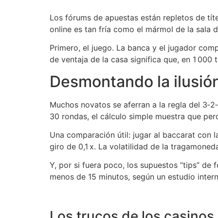
Los fórums de apuestas están repletos de tít
online es tan fría como el mármol de la sala
Primero, el juego. La banca y el jugador com
de ventaja de la casa significa que, en 1 000
Desmontando la ilusión
Muchos novatos se aferran a la regla del 3‑2‑
30 rondas, el cálculo simple muestra que pe
Una comparación útil: jugar al baccarat con 
giro de 0,1 x. La volatilidad de la tragamoned
Y, por si fuera poco, los supuestos “tips” d
menos de 15 minutos, según un estudio inter
Fortune Panda Casino VIP exclusivo free spin
Los trucos de los casinos