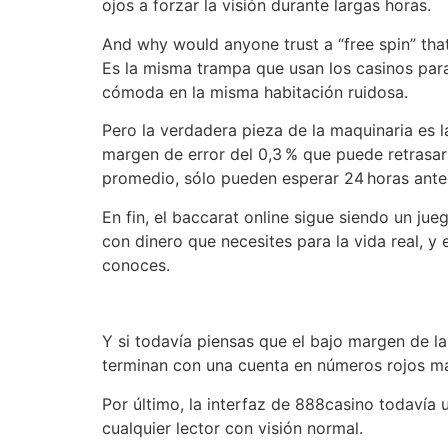
ojos a forzar la visión durante largas horas.
And why would anyone trust a “free spin” that
Es la misma trampa que usan los casinos para
cómoda en la misma habitación ruidosa.
Pero la verdadera pieza de la maquinaria es l
margen de error del 0,3 % que puede retrasar 
promedio, sólo pueden esperar 24 horas ante
En fin, el baccarat online sigue siendo un ju
con dinero que necesites para la vida real, 
conoces.
Los casinos con depósito en btc son la nueva
Y si todavía piensas que el bajo margen de la
terminan con una cuenta en números rojos más
Por último, la interfaz de 888casino todavía 
cualquier lector con visión normal.