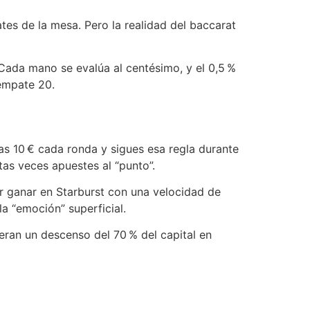
es de la mesa. Pero la realidad del baccarat
 Cada mano se evalúa al centésimo, y el 0,5 %
 empate 20.
tas 10 € cada ronda y sigues esa regla durante
as veces apuestes al “punto”.
r ganar en Starburst con una velocidad de
la “emoción” superficial.
eran un descenso del 70 % del capital en