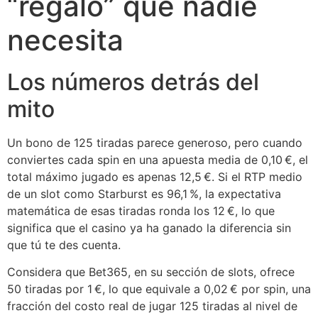
“regalo” que nadie
necesita
Los números detrás del
mito
Un bono de 125 tiradas parece generoso, pero cuando
conviertes cada spin en una apuesta media de 0,10 €, el
total máximo jugado es apenas 12,5 €. Si el RTP medio
de un slot como Starburst es 96,1 %, la expectativa
matemática de esas tiradas ronda los 12 €, lo que
significa que el casino ya ha ganado la diferencia sin
que tú te des cuenta.
Considera que Bet365, en su sección de slots, ofrece
50 tiradas por 1 €, lo que equivale a 0,02 € por spin, una
fracción del costo real de jugar 125 tiradas al nivel de