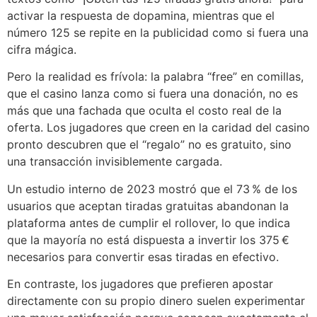
activar la respuesta de dopamina, mientras que el
número 125 se repite en la publicidad como si fuera una
cifra mágica.
Pero la realidad es frívola: la palabra “free” en comillas,
que el casino lanza como si fuera una donación, no es
más que una fachada que oculta el costo real de la
oferta. Los jugadores que creen en la caridad del casino
pronto descubren que el “regalo” no es gratuito, sino
una transacción invisiblemente cargada.
Un estudio interno de 2023 mostró que el 73 % de los
usuarios que aceptan tiradas gratuitas abandonan la
plataforma antes de cumplir el rollover, lo que indica
que la mayoría no está dispuesta a invertir los 375 €
necesarios para convertir esas tiradas en efectivo.
En contraste, los jugadores que prefieren apostar
directamente con su propio dinero suelen experimentar