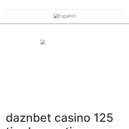
daznbet casino 125