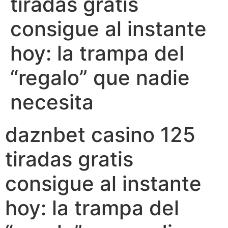
tiradas gratis
consigue al instante
hoy: la trampa del
“regalo” que nadie
necesita
daznbet casino 125
tiradas gratis
consigue al instante
hoy: la trampa del