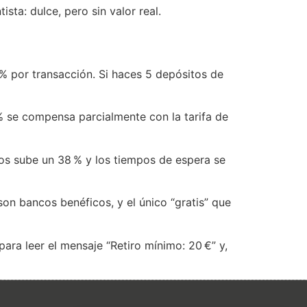
sta: dulce, pero sin valor real.
4 % por transacción. Si haces 5 depósitos de
% se compensa parcialmente con la tarifa de
gos sube un 38 % y los tiempos de espera se
son bancos benéficos, y el único “gratis” que
para leer el mensaje “Retiro mínimo: 20 €” y,