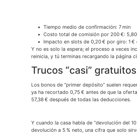
Los “mejores ruleta americana” no son un mit
Casino España Precios: La Cruda Realidad T
Jugar casino en directo iOS: la cruda realidad 
Tiempo medio de confirmación: 7 min
Costo total de comisión por 200 €: 5,80
Impacto en slots de 0,20 € por giro: 1 
Y no es solo la espera; el proceso a veces in
reinicia, y tú terminas recargando la página
Trucos “casi” gratuitos
Los bonos de “primer depósito” suelen requerir
ya ha recortado 0,75 € antes de que la ofert
57,38 € después de todas las deducciones.
Nuevo Casino Cortegana: El Despertar de la I
Y cuando la casa habla de “devolución del 10 
devolución a 5 % neto, una cifra que solo sir