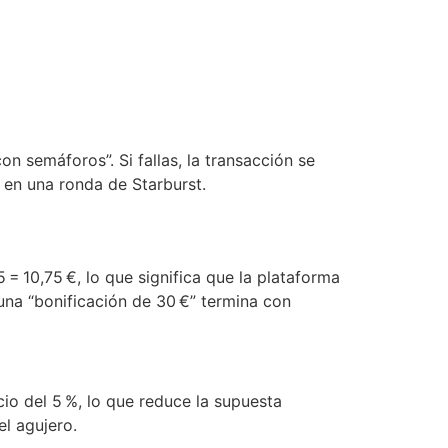
n semáforos”. Si fallas, la transacción se
 en una ronda de Starburst.
 = 10,75 €, lo que significa que la plataforma
una “bonificación de 30 €” termina con
cio del 5 %, lo que reduce la supuesta
el agujero.