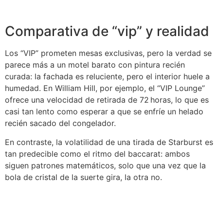
casinos no quieren que descubras
Comparativa de “vip” y realidad
Los “VIP” prometen mesas exclusivas, pero la verdad se
parece más a un motel barato con pintura recién
curada: la fachada es reluciente, pero el interior huele a
humedad. En William Hill, por ejemplo, el “VIP Lounge”
ofrece una velocidad de retirada de 72 horas, lo que es
casi tan lento como esperar a que se enfríe un helado
recién sacado del congelador.
En contraste, la volatilidad de una tirada de Starburst es
tan predecible como el ritmo del baccarat: ambos
siguen patrones matemáticos, solo que una vez que la
bola de cristal de la suerte gira, la otra no.
Jugar en casino online con Bizum: la trampa del “pago
instantáneo” que nadie menciona