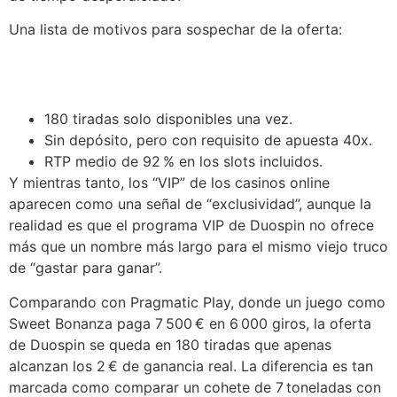
Una lista de motivos para sospechar de la oferta:
Nuevo Casino Cortegana: El Despertar de la Ironía en la
Apuestas Online
180 tiradas solo disponibles una vez.
Sin depósito, pero con requisito de apuesta 40x.
RTP medio de 92 % en los slots incluidos.
Y mientras tanto, los “VIP” de los casinos online
aparecen como una señal de “exclusividad”, aunque la
realidad es que el programa VIP de Duospin no ofrece
más que un nombre más largo para el mismo viejo truco
de “gastar para ganar”.
Comparando con Pragmatic Play, donde un juego como
Sweet Bonanza paga 7 500 € en 6 000 giros, la oferta
de Duospin se queda en 180 tiradas que apenas
alcanzan los 2 € de ganancia real. La diferencia es tan
marcada como comparar un cohete de 7 toneladas con