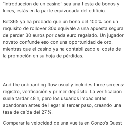
“introduccion de un casino” sea una fiesta de bonos y
luces, estás en la parte equivocada del edificio.
Bet365 ya ha probado que un bono del 100 % con un
requisito de rollover 30x equivale a una apuesta segura
de perder 30 euros por cada euro regalado. Un jugador
novato confunde eso con una oportunidad de oro,
mientras que el casino ya ha contabilizado el coste de
la promoción en su hoja de pérdidas.
Casino online rápido: la cruda realidad del “speed‑play”
sin fantasías
And the onboarding flow usually includes three screens:
registro, verificación y primer depósito. La verificación
suele tardar 48 h, pero los usuarios impacientes
abandonan antes de llegar al tercer paso, creando una
tasa de caída del 27 %.
Comparar la velocidad de una vuelta en Gonzo’s Quest