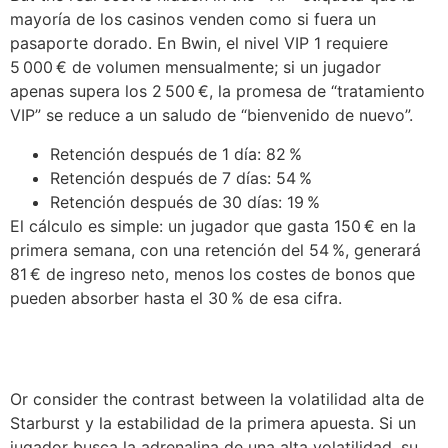
mayoría de los casinos venden como si fuera un
pasaporte dorado. En Bwin, el nivel VIP 1 requiere
5 000 € de volumen mensualmente; si un jugador
apenas supera los 2 500 €, la promesa de “tratamiento
VIP” se reduce a un saludo de “bienvenido de nuevo”.
Retención después de 1 día: 82 %
Retención después de 7 días: 54 %
Retención después de 30 días: 19 %
El cálculo es simple: un jugador que gasta 150 € en la
primera semana, con una retención del 54 %, generará
81 € de ingreso neto, menos los costes de bonos que
pueden absorber hasta el 30 % de esa cifra.
El caos de jugar bingo en vivo android sin caer en
trampas de marketing
Or consider the contrast between la volatilidad alta de
Starburst y la estabilidad de la primera apuesta. Si un
jugador busca la adrenalina de una alta volatilidad, su