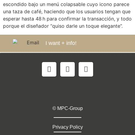
escondido bajo un menú colapsable cuyo icono parece
una taza de café, haciendo que los usuarios tengan que
esperar hasta 48 h para confirmar la transacción, y todo
porque el diseñador “quiso darle un toque elegante”.
I want + info!
© MPC-Group
Privacy Policy