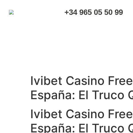
+34 965 05 50 99
Ivibet Casino Fre
España: El Truco
Ivibet Casino Fre
España: El Truco