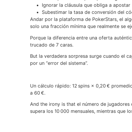
Ignorar la cláusula que obliga a apostar
Subestimar la tasa de conversión del cód
Andar por la plataforma de PokerStars, el alg
solo una fracción mínima que realmente se ej
Porque la diferencia entre una oferta autént
trucado de 7 caras.
But la verdadera sorpresa surge cuando el ca
por un “error del sistema”.
Ruleta online Extremadura: la cruda realidad
Un cálculo rápido: 12 spins × 0,20 € promedio
a 60 €.
And the irony is that el número de jugadores 
supera los 10 000 mensuales, mientras que lo
Video Poker Online Fiable: La Verdad Sin Po