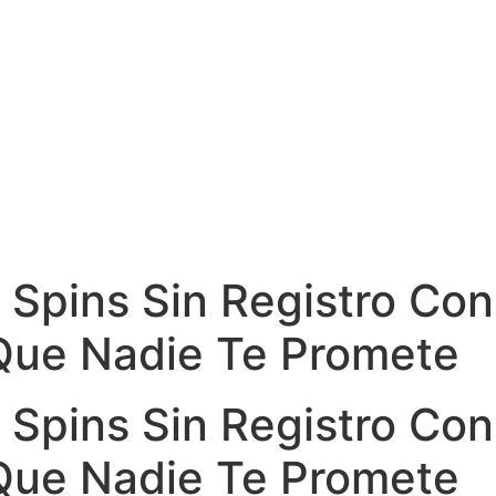
e Spins Sin Registro Co
 Que Nadie Te Promete
e Spins Sin Registro Co
 Que Nadie Te Promete