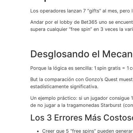
Los operadores lanzan 7 “gifts” al mes, pero l
Andar por el lobby de Bet365 uno se encuentra
supera cualquier “free spin” en 3 veces la vari
El mito de jugar casino iOS y el dolor real de
Desglosando el Mecani
Porque la lógica es sencilla: 1 spin gratis = 
But la comparación con Gonzo’s Quest muestra
estadísticamente significativa.
Un ejemplo práctico: si un jugador consigue 1
de no jugar a la tragamonedas Starburst (con
Los 3 Errores Más Costoso
Creer que 5 “free spins” pueden generar 