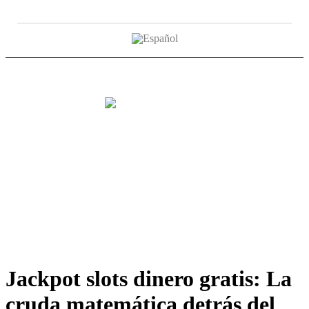
Jackpot slots dinero gratis: La
cruda matemática detrás del