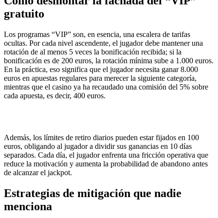
Cómo desmontar la fachada del “VIP”
gratuito
Los programas “VIP” son, en esencia, una escalera de tarifas
ocultas. Por cada nivel ascendente, el jugador debe mantener una
rotación de al menos 5 veces la bonificación recibida; si la
bonificación es de 200 euros, la rotación mínima sube a 1.000 euros.
En la práctica, eso significa que el jugador necesita ganar 8.000
euros en apuestas regulares para merecer la siguiente categoría,
mientras que el casino ya ha recaudado una comisión del 5% sobre
cada apuesta, es decir, 400 euros.
Circus Casino Bono sin Depósito y el Retiro Instantáneo que Nadie
Te Explica en España
Además, los límites de retiro diarios pueden estar fijados en 100
euros, obligando al jugador a dividir sus ganancias en 10 días
separados. Cada día, el jugador enfrenta una fricción operativa que
reduce la motivación y aumenta la probabilidad de abandono antes
de alcanzar el jackpot.
Estrategias de mitigación que nadie
menciona