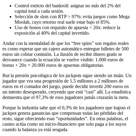
Control estricto del bankroll: asignar no más del 2% del
capital total a cada sesión.
Selección de slots con RTP > 97%: evita juegos como Mega
Moolah, cuyo retorno real suele estar bajo el 85%.
Uso de bonos con requisito de apuesta < 20x: reduce la
exposición al 40% del capital invertido.
Andar con la mentalidad de que los “free spins” son regalos reales
es como esperar que un cajero automático entregue billetes de 500
euros sin cobrar comisión. La ilusión de recibir dinero gratis se
desvanece cuando la ecuación se vuelve visible: 1.000 euros de
bonus + 20x = 20.000 euros de apuestas obligatorias.
But la presión psicológica de los jackpots sigue siendo un imán. Un
jugador que vea una progresión de 1,5 millones a 2 millones de
euros en el contador del juego, puede decidir invertir 200 euros en
un intento desesperado, creyendo que está “casi” allí. La estadística
demuestra que el 97,3% de esos jugadores jamás cruzarán la meta.
Porque la industria sabe que el 0,3% de los jugadores que logran el
jackpot genera ganancias que compensan todas las pérdidas del
resto, sigue ofreciendo esas “oportunidades”. En otras palabras, el
casino actúa como un micro‑financiero que solo paga a los suyos
cuando la balanza ya está sesgada.