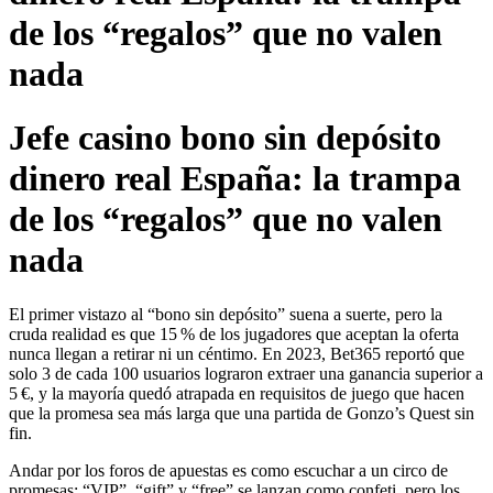
de los “regalos” que no valen
nada
Jefe casino bono sin depósito
dinero real España: la trampa
de los “regalos” que no valen
nada
El primer vistazo al “bono sin depósito” suena a suerte, pero la
cruda realidad es que 15 % de los jugadores que aceptan la oferta
nunca llegan a retirar ni un céntimo. En 2023, Bet365 reportó que
solo 3 de cada 100 usuarios lograron extraer una ganancia superior a
5 €, y la mayoría quedó atrapada en requisitos de juego que hacen
que la promesa sea más larga que una partida de Gonzo’s Quest sin
fin.
Andar por los foros de apuestas es como escuchar a un circo de
promesas: “VIP”, “gift” y “free” se lanzan como confeti, pero los