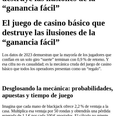
“ganancia fácil”
El juego de casino básico que
destruye las ilusiones de la
“ganancia fácil”
Los datos de 2023 demuestran que la mayoría de los jugadores que
confían en un solo giro “suerte” terminan con 0,9 % de retorno. Y
esa cifra no es casualidad; es la mecánica cruda del juego de casino
básico que todos los operadores presentan como un “regalo”.
El bingo Solana: la cruda realidad que ningún “regalo” te dirá
Desglosando la mecánica: probabilidades,
apuestas y tiempo de juego
Imagina que cada mano de blackjack ofrece 2,2 % de ventaja a la
casa. Multiplica esa ventaja por 50 rondas y obtendrás una pérdida
esperada de 1,1 € por cada 100 € apostados. El cálculo no miente.