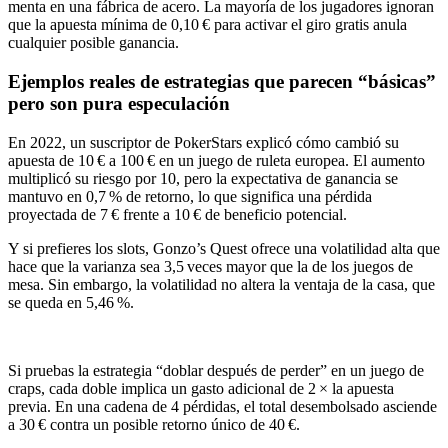
menta en una fábrica de acero. La mayoría de los jugadores ignoran
que la apuesta mínima de 0,10 € para activar el giro gratis anula
cualquier posible ganancia.
Ejemplos reales de estrategias que parecen “básicas”
pero son pura especulación
En 2022, un suscriptor de PokerStars explicó cómo cambió su
apuesta de 10 € a 100 € en un juego de ruleta europea. El aumento
multiplicó su riesgo por 10, pero la expectativa de ganancia se
mantuvo en 0,7 % de retorno, lo que significa una pérdida
proyectada de 7 € frente a 10 € de beneficio potencial.
Y si prefieres los slots, Gonzo’s Quest ofrece una volatilidad alta que
hace que la varianza sea 3,5 veces mayor que la de los juegos de
mesa. Sin embargo, la volatilidad no altera la ventaja de la casa, que
se queda en 5,46 %.
Jet Casino juego depósito mínimo: la fría realidad detrás del brillo
Si pruebas la estrategia “doblar después de perder” en un juego de
craps, cada doble implica un gasto adicional de 2 × la apuesta
previa. En una cadena de 4 pérdidas, el total desembolsado asciende
a 30 € contra un posible retorno único de 40 €.