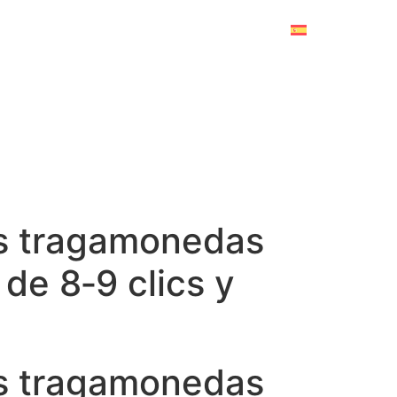
as tragamonedas
 de 8‑9 clics y
as tragamonedas