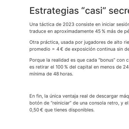
Estrategias “casi” sec
Una táctica de 2023 consiste en iniciar sesión
traduce en aproximadamente 45 % más de pérd
Otra práctica, usada por jugadores de alto r
promedio = 4 € de exposición continua sin de
Porque la realidad es que cada “bonus” con c
es retirar el 100 % del capital en menos de 2
mínima de 48 horas.
El caos de jugar mini baccarat android sin ilu
En fin, la única ventaja real de descargar m
botón de “reiniciar” de una consola retro, y e
0,50 € que tienes disponibles.
Jugar poker online Madrid: la cruda realidad 