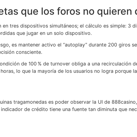
retas que los foros no quiere
 en tres dispositivos simultáneos; el cálculo es simple: 3 di
idas que jugar en un solo dispositivo.
iesgo, es mantener activo el “autoplay” durante 200 giros 
cisión consciente.
ondición de 100 % de turnover obliga a una recirculación de
4 horas, lo que la mayoría de los usuarios no logra porque 
siones ni trucos
áquinas tragamonedas es poder observar la UI de 888casino
l indicador de crédito tiene una fuente tan diminuta que nec
que nadie te cuenta