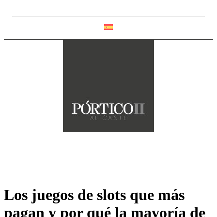
Los juegos de slots que más
pagan y por qué la mayoría de