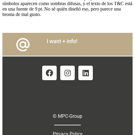
símbolos aparecen como sombras difusas, y el texto de los T&C está
en una fuente de 9 pt. No sé quién diseñó eso, pero parece una
broma de mal gusto.
La mini ruleta con licencia es el último engaño de la industria
I want + info!
© MPC-Group
Privacy Policy