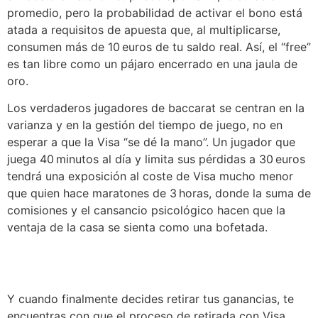
promedio, pero la probabilidad de activar el bono está
atada a requisitos de apuesta que, al multiplicarse,
consumen más de 10 euros de tu saldo real. Así, el “free”
es tan libre como un pájaro encerrado en una jaula de
oro.
Los verdaderos jugadores de baccarat se centran en la
varianza y en la gestión del tiempo de juego, no en
esperar a que la Visa “se dé la mano”. Un jugador que
juega 40 minutos al día y limita sus pérdidas a 30 euros
tendrá una exposición al coste de Visa mucho menor
que quien hace maratones de 3 horas, donde la suma de
comisiones y el cansancio psicológico hacen que la
ventaja de la casa se sienta como una bofetada.
El caos del blackjack online fiable: la cruda realidad
detrás de los “regalos” de casino
Y cuando finalmente decides retirar tus ganancias, te
encuentras con que el proceso de retirada con Visa