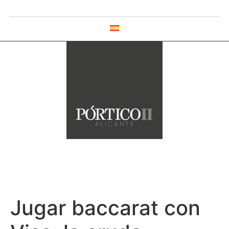
Jugar baccarat con