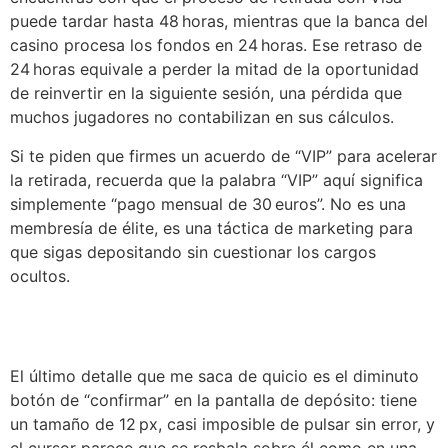
puede tardar hasta 48 horas, mientras que la banca del
casino procesa los fondos en 24 horas. Ese retraso de
24 horas equivale a perder la mitad de la oportunidad
de reinvertir en la siguiente sesión, una pérdida que
muchos jugadores no contabilizan en sus cálculos.
Si te piden que firmes un acuerdo de “VIP” para acelerar
la retirada, recuerda que la palabra “VIP” aquí significa
simplemente “pago mensual de 30 euros”. No es una
membresía de élite, es una táctica de marketing para
que sigas depositando sin cuestionar los cargos
ocultos.
Casino seguro para jugar: la cruda realidad que nadie
quiere admitir
El último detalle que me saca de quicio es el diminuto
botón de “confirmar” en la pantalla de depósito: tiene
un tamaño de 12 px, casi imposible de pulsar sin error, y