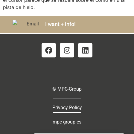
el cursor parece que se resbala sobre él como en una
pista de hielo.
I want + info!
© MPC-Group
Privacy Policy
mpc-group.es