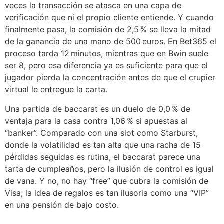
veces la transacción se atasca en una capa de
verificación que ni el propio cliente entiende. Y cuando
finalmente pasa, la comisión de 2,5 % se lleva la mitad
de la ganancia de una mano de 500 euros. En Bet365 el
proceso tarda 12 minutos, mientras que en Bwin suele
ser 8, pero esa diferencia ya es suficiente para que el
jugador pierda la concentración antes de que el crupier
virtual le entregue la carta.
Una partida de baccarat es un duelo de 0,0 % de
ventaja para la casa contra 1,06 % si apuestas al
“banker”. Comparado con una slot como Starburst,
donde la volatilidad es tan alta que una racha de 15
pérdidas seguidas es rutina, el baccarat parece una
tarta de cumpleaños, pero la ilusión de control es igual
de vana. Y no, no hay “free” que cubra la comisión de
Visa; la idea de regalos es tan ilusoria como una “VIP”
en una pensión de bajo costo.
Los “mejores bonos de casino de cripto” son solo