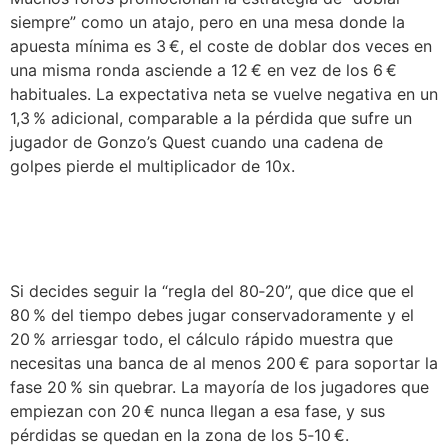
siempre” como un atajo, pero en una mesa donde la
apuesta mínima es 3 €, el coste de doblar dos veces en
una misma ronda asciende a 12 € en vez de los 6 €
habituales. La expectativa neta se vuelve negativa en un
1,3 % adicional, comparable a la pérdida que sufre un
jugador de Gonzo’s Quest cuando una cadena de
golpes pierde el multiplicador de 10x.
Las apuestas en el casino y compras de autos: cuando
la adrenalina del riesgo se topa con el precio del
volante
Si decides seguir la “regla del 80‑20”, que dice que el
80 % del tiempo debes jugar conservadoramente y el
20 % arriesgar todo, el cálculo rápido muestra que
necesitas una banca de al menos 200 € para soportar la
fase 20 % sin quebrar. La mayoría de los jugadores que
empiezan con 20 € nunca llegan a esa fase, y sus
pérdidas se quedan en la zona de los 5‑10 €.