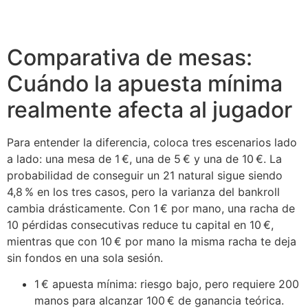
La cruda realidad de jugar ruleta multijugador iphone
sin caer en la publicidad barata
Comparativa de mesas:
Cuándo la apuesta mínima
realmente afecta al jugador
Para entender la diferencia, coloca tres escenarios lado
a lado: una mesa de 1 €, una de 5 € y una de 10 €. La
probabilidad de conseguir un 21 natural sigue siendo
4,8 % en los tres casos, pero la varianza del bankroll
cambia drásticamente. Con 1 € por mano, una racha de
10 pérdidas consecutivas reduce tu capital en 10 €,
mientras que con 10 € por mano la misma racha te deja
sin fondos en una sola sesión.
1 € apuesta mínima: riesgo bajo, pero requiere 200
manos para alcanzar 100 € de ganancia teórica.