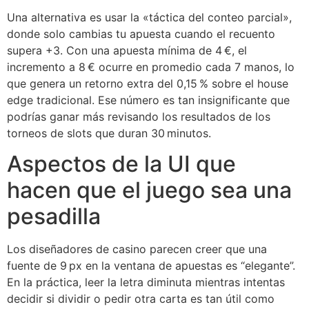
Una alternativa es usar la «táctica del conteo parcial»,
donde solo cambias tu apuesta cuando el recuento
supera +3. Con una apuesta mínima de 4 €, el
incremento a 8 € ocurre en promedio cada 7 manos, lo
que genera un retorno extra del 0,15 % sobre el house
edge tradicional. Ese número es tan insignificante que
podrías ganar más revisando los resultados de los
torneos de slots que duran 30 minutos.
Aspectos de la UI que
hacen que el juego sea una
pesadilla
Los diseñadores de casino parecen creer que una
fuente de 9 px en la ventana de apuestas es “elegante”.
En la práctica, leer la letra diminuta mientras intentas
decidir si dividir o pedir otra carta es tan útil como