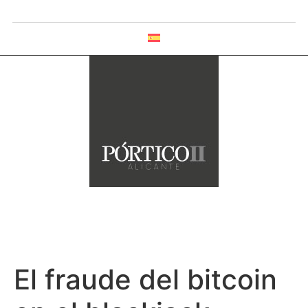
El fraude del bitcoin