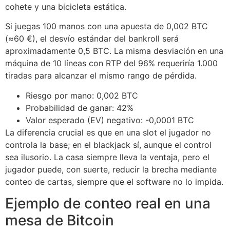
cohete y una bicicleta estática.
Si juegas 100 manos con una apuesta de 0,002 BTC
(≈60 €), el desvío estándar del bankroll será
aproximadamente 0,5 BTC. La misma desviación en una
máquina de 10 líneas con RTP del 96% requeriría 1.000
tiradas para alcanzar el mismo rango de pérdida.
Riesgo por mano: 0,002 BTC
Probabilidad de ganar: 42%
Valor esperado (EV) negativo: -0,0001 BTC
La diferencia crucial es que en una slot el jugador no
controla la base; en el blackjack sí, aunque el control
sea ilusorio. La casa siempre lleva la ventaja, pero el
jugador puede, con suerte, reducir la brecha mediante
conteo de cartas, siempre que el software no lo impida.
Ejemplo de conteo real en una
mesa de Bitcoin