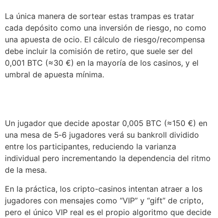
La única manera de sortear estas trampas es tratar
cada depósito como una inversión de riesgo, no como
una apuesta de ocio. El cálculo de riesgo/recompensa
debe incluir la comisión de retiro, que suele ser del
0,001 BTC (≈30 €) en la mayoría de los casinos, y el
umbral de apuesta mínima.
Jugar bingo dinero real España: la cruda realidad del
“divertimento” online
Un jugador que decide apostar 0,005 BTC (≈150 €) en
una mesa de 5‑6 jugadores verá su bankroll dividido
entre los participantes, reduciendo la varianza
individual pero incrementando la dependencia del ritmo
de la mesa.
En la práctica, los cripto-casinos intentan atraer a los
jugadores con mensajes como “VIP” y “gift” de cripto,
pero el único VIP real es el propio algoritmo que decide