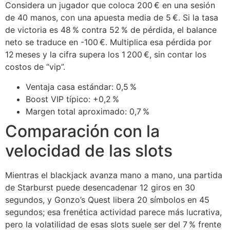
Considera un jugador que coloca 200 € en una sesión
de 40 manos, con una apuesta media de 5 €. Si la tasa
de victoria es 48 % contra 52 % de pérdida, el balance
neto se traduce en -100 €. Multiplica esa pérdida por
12 meses y la cifra supera los 1 200 €, sin contar los
costos de “vip”.
Ventaja casa estándar: 0,5 %
Boost VIP típico: +0,2 %
Margen total aproximado: 0,7 %
Comparación con la
velocidad de las slots
Mientras el blackjack avanza mano a mano, una partida
de Starburst puede desencadenar 12 giros en 30
segundos, y Gonzo’s Quest libera 20 símbolos en 45
segundos; esa frenética actividad parece más lucrativa,
pero la volatilidad de esas slots suele ser del 7 % frente