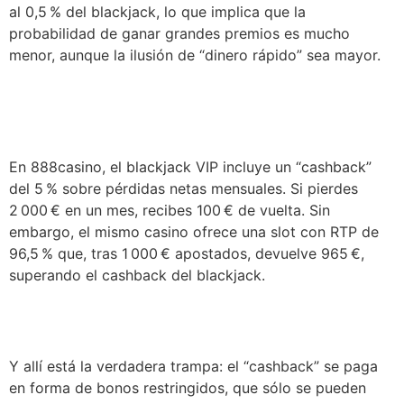
al 0,5 % del blackjack, lo que implica que la
probabilidad de ganar grandes premios es mucho
menor, aunque la ilusión de “dinero rápido” sea mayor.
Gratogana Casino Promo Code Funcionando Consigue
al Instante España: La Cruda Realidad del Cashback de
la Apuesta
En 888casino, el blackjack VIP incluye un “cashback”
del 5 % sobre pérdidas netas mensuales. Si pierdes
2 000 € en un mes, recibes 100 € de vuelta. Sin
embargo, el mismo casino ofrece una slot con RTP de
96,5 % que, tras 1 000 € apostados, devuelve 965 €,
superando el cashback del blackjack.
El gran casino del sardinero y la cruda matemática del
“VIP” que no paga dividendos
Y allí está la verdadera trampa: el “cashback” se paga
en forma de bonos restringidos, que sólo se pueden