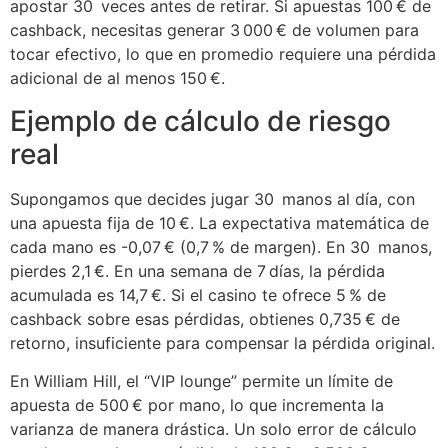
apostar 30 veces antes de retirar. Si apuestas 100 € de
cashback, necesitas generar 3 000 € de volumen para
tocar efectivo, lo que en promedio requiere una pérdida
adicional de al menos 150 €.
Ejemplo de cálculo de riesgo
real
Supongamos que decides jugar 30 manos al día, con
una apuesta fija de 10 €. La expectativa matemática de
cada mano es -0,07 € (0,7 % de margen). En 30 manos,
pierdes 2,1 €. En una semana de 7 días, la pérdida
acumulada es 14,7 €. Si el casino te ofrece 5 % de
cashback sobre esas pérdidas, obtienes 0,735 € de
retorno, insuficiente para compensar la pérdida original.
En William Hill, el “VIP lounge” permite un límite de
apuesta de 500 € por mano, lo que incrementa la
varianza de manera drástica. Un solo error de cálculo