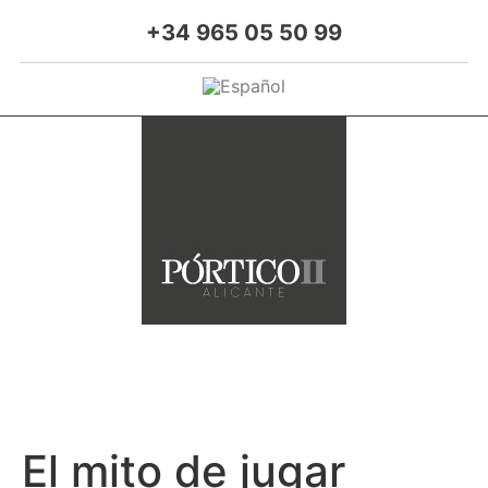
+34 965 05 50 99
El mito de jugar