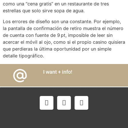
como una “cena gratis” en un restaurante de tres
estrellas que solo sirve sopa de agua.
Los errores de diseño son una constante. Por ejemplo,
la pantalla de confirmación de retiro muestra el número
de cuenta con fuente de 9 pt, imposible de leer sin
acercar el móvil al ojo, como si el propio casino quisiera
que perdieras la última oportunidad por un simple
detalle tipográfico.
I want + info!