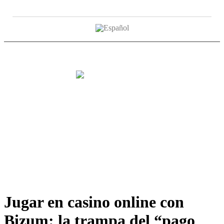
Jugar en casino online con
Bizum: la trampa del “pago