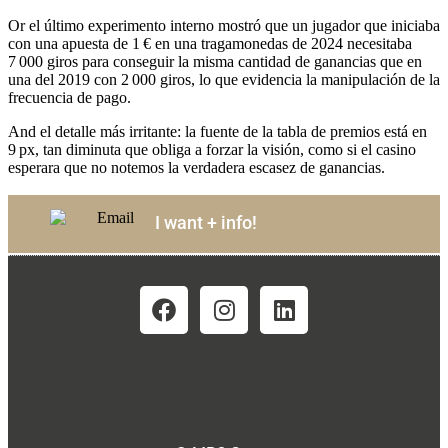
Or el último experimento interno mostró que un jugador que iniciaba
con una apuesta de 1 € en una tragamonedas de 2024 necesitaba
7 000 giros para conseguir la misma cantidad de ganancias que en
una del 2019 con 2 000 giros, lo que evidencia la manipulación de la
frecuencia de pago.
And el detalle más irritante: la fuente de la tabla de premios está en
9 px, tan diminuta que obliga a forzar la visión, como si el casino
esperara que no notemos la verdadera escasez de ganancias.
I want + info!