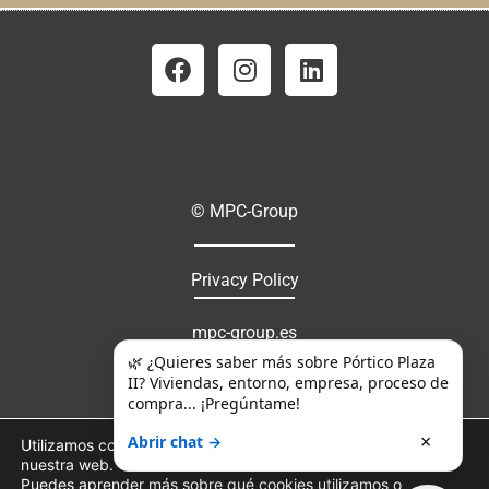
© MPC-Group
Privacy Policy
mpc-group.es
🌿 ¿Quieres saber más sobre Pórtico Plaza
II? Viviendas, entorno, empresa, proceso de
compra... ¡Pregúntame!
×
Abrir chat →
Utilizamos cookies para ofrecerte la mejor experiencia en
nuestra web.
Puedes aprender más sobre qué cookies utilizamos o