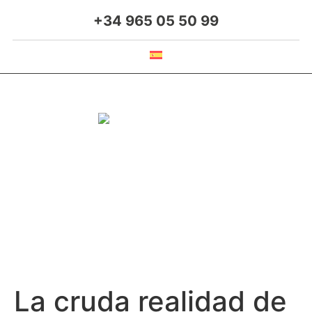
+34 965 05 50 99
La cruda realidad de