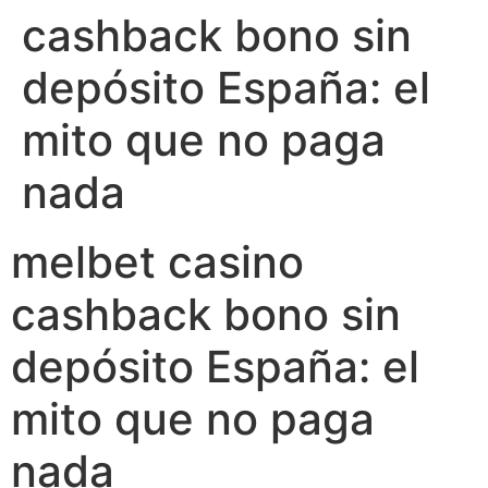
cashback bono sin
depósito España: el
mito que no paga
nada
melbet casino
cashback bono sin
depósito España: el
mito que no paga
nada