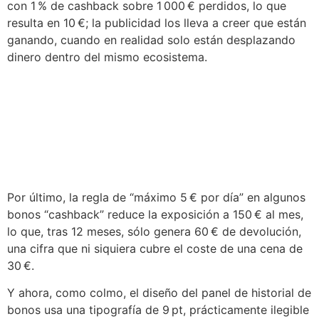
con 1 % de cashback sobre 1 000 € perdidos, lo que
resulta en 10 €; la publicidad los lleva a creer que están
ganando, cuando en realidad solo están desplazando
dinero dentro del mismo ecosistema.
El engorroso “bethard casino bono sin necesidad de
registro ES” que nadie quiere admitir
Casino con Ethereum y juegos gratis: la cruda realidad
detrás de la fachada digital
Jugar slots con Mastercard: la cruda realidad del “vip”
que no paga
Por último, la regla de “máximo 5 € por día” en algunos
bonos “cashback” reduce la exposición a 150 € al mes,
lo que, tras 12 meses, sólo genera 60 € de devolución,
una cifra que ni siquiera cubre el coste de una cena de
30 €.
Y ahora, como colmo, el diseño del panel de historial de
bonos usa una tipografía de 9 pt, prácticamente ilegible