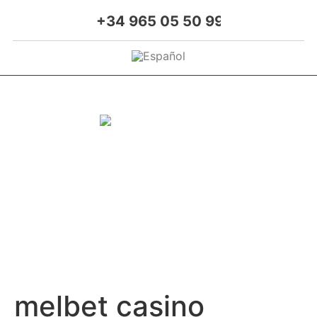
+34 965 05 50 99
melbet casino