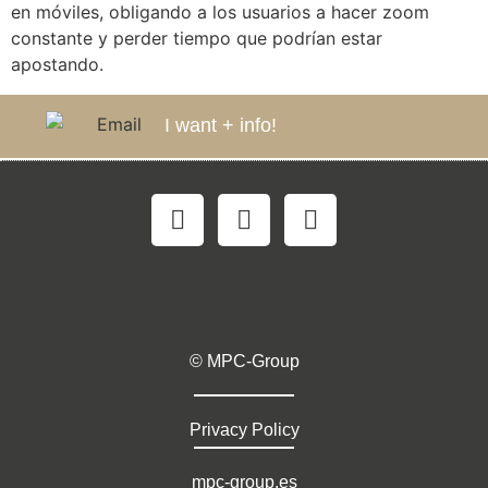
en móviles, obligando a los usuarios a hacer zoom
constante y perder tiempo que podrían estar
apostando.
I want + info!
© MPC-Group
Privacy Policy
mpc-group.es