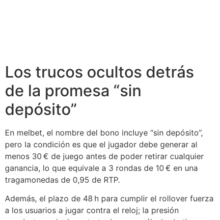
Los códigos de bonos para casino son la mayor ilusión
del marketing online
Jugar ruleta multijugador ipad: la cruda realidad que
nadie te cuenta
Los trucos ocultos detrás
de la promesa “sin
depósito”
En melbet, el nombre del bono incluye “sin depósito”,
pero la condición es que el jugador debe generar al
menos 30 € de juego antes de poder retirar cualquier
ganancia, lo que equivale a 3 rondas de 10 € en una
tragamonedas de 0,95 de RTP.
Además, el plazo de 48 h para cumplir el rollover fuerza
a los usuarios a jugar contra el reloj; la presión