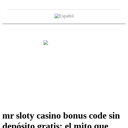
mr sloty casino bonus code sin
depósito gratis: el mito que