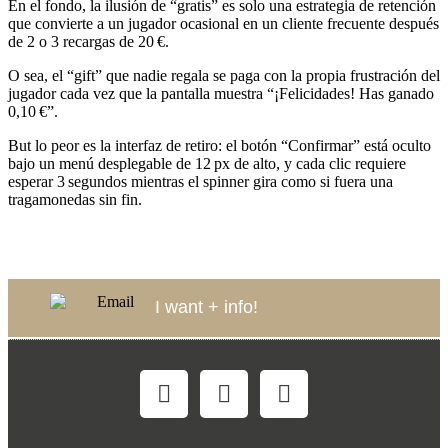
En el fondo, la ilusión de “gratis” es solo una estrategia de retención
que convierte a un jugador ocasional en un cliente frecuente después
de 2 o 3 recargas de 20 €.
O sea, el “gift” que nadie regala se paga con la propia frustración del
jugador cada vez que la pantalla muestra “¡Felicidades! Has ganado
0,10 €”.
But lo peor es la interfaz de retiro: el botón “Confirmar” está oculto
bajo un menú desplegable de 12 px de alto, y cada clic requiere
esperar 3 segundos mientras el spinner gira como si fuera una
tragamonedas sin fin.
Juegos de 21 blackjack gratis: el espejo sin brillo de la promesa
“VIP”
I want + info!