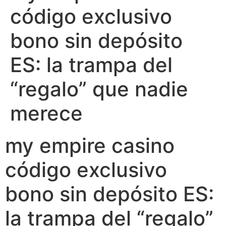
código exclusivo
bono sin depósito
ES: la trampa del
“regalo” que nadie
merece
my empire casino
código exclusivo
bono sin depósito ES:
la trampa del “regalo”