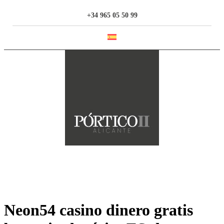
+34 965 05 50 99
Neon54 casino dinero gratis