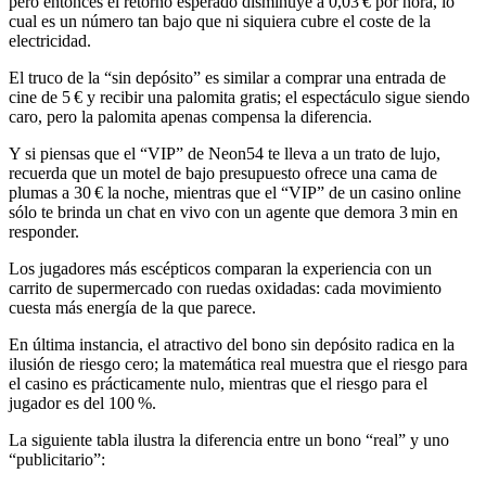
pero entonces el retorno esperado disminuye a 0,03 € por hora, lo
cual es un número tan bajo que ni siquiera cubre el coste de la
electricidad.
El truco de la “sin depósito” es similar a comprar una entrada de
cine de 5 € y recibir una palomita gratis; el espectáculo sigue siendo
caro, pero la palomita apenas compensa la diferencia.
Y si piensas que el “VIP” de Neon54 te lleva a un trato de lujo,
recuerda que un motel de bajo presupuesto ofrece una cama de
plumas a 30 € la noche, mientras que el “VIP” de un casino online
sólo te brinda un chat en vivo con un agente que demora 3 min en
responder.
Los jugadores más escépticos comparan la experiencia con un
carrito de supermercado con ruedas oxidadas: cada movimiento
cuesta más energía de la que parece.
En última instancia, el atractivo del bono sin depósito radica en la
ilusión de riesgo cero; la matemática real muestra que el riesgo para
el casino es prácticamente nulo, mientras que el riesgo para el
jugador es del 100 %.
La siguiente tabla ilustra la diferencia entre un bono “real” y uno
“publicitario”: