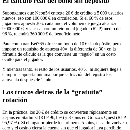
El cálculo real del bono sin depósito
Supongamos que Neon54 entrega 20 € de crédito a 5 000 usuarios
nuevos; eso son 100 000 € en circulación. Si el 60 % de esos
jugadores apuesta 30 € cada uno, el volumen de juego alcanza
9 000 000 €, y la casa, con un retorno al jugador (RTP) medio de
96 %, retendrá 360 000 € de beneficio neto.
Para comparar, Bet365 ofrece un bono de 10 € sin depósito, pero
impone un requisito de apuesta 40×; la diferencia de 30× en la
fórmula de cálculo es la que convierte un “regalo” en un costo
oculto para el jugador.
Y mientras tanto, el resto de los usuarios, 40 %, ni siquiera llega a
cumplir la apuesta mínima porque la fricción del registro los
ahuyenta después de 2 min.
Los trucos detrás de la “gratuita”
rotación
En la práctica, los 20 € de crédito se convierten rápidamente en
2 spins en Starburst (RTP 96,1 %) y 3 spins en Gonzo’s Quest (RTP
95,97 %). Si el jugador pierde los primeros 5 spins, el saldo vuelve a
cero y el casino cierra la cuenta sin que el jugador haya percibido