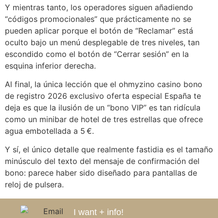
Y mientras tanto, los operadores siguen añadiendo
“códigos promocionales” que prácticamente no se
pueden aplicar porque el botón de “Reclamar” está
oculto bajo un menú desplegable de tres niveles, tan
escondido como el botón de “Cerrar sesión” en la
esquina inferior derecha.
Al final, la única lección que el ohmyzino casino bono
de registro 2026 exclusivo oferta especial España te
deja es que la ilusión de un “bono VIP” es tan ridícula
como un minibar de hotel de tres estrellas que ofrece
agua embotellada a 5 €.
Y sí, el único detalle que realmente fastidia es el tamaño
minúsculo del texto del mensaje de confirmación del
bono: parece haber sido diseñado para pantallas de
reloj de pulsera.
I want + info!