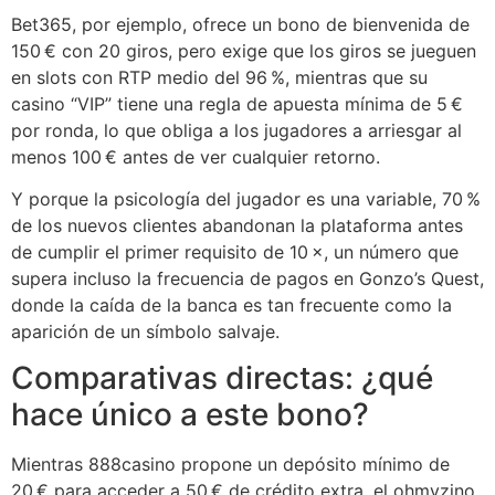
Bet365, por ejemplo, ofrece un bono de bienvenida de
150 € con 20 giros, pero exige que los giros se jueguen
en slots con RTP medio del 96 %, mientras que su
casino “VIP” tiene una regla de apuesta mínima de 5 €
por ronda, lo que obliga a los jugadores a arriesgar al
menos 100 € antes de ver cualquier retorno.
Y porque la psicología del jugador es una variable, 70 %
de los nuevos clientes abandonan la plataforma antes
de cumplir el primer requisito de 10 ×, un número que
supera incluso la frecuencia de pagos en Gonzo’s Quest,
donde la caída de la banca es tan frecuente como la
aparición de un símbolo salvaje.
Comparativas directas: ¿qué
hace único a este bono?
Mientras 888casino propone un depósito mínimo de
20 € para acceder a 50 € de crédito extra, el ohmyzino