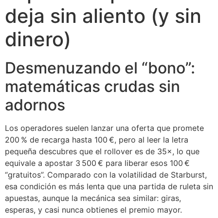
deja sin aliento (y sin
dinero)
Desmenuzando el “bono”:
matemáticas crudas sin
adornos
Los operadores suelen lanzar una oferta que promete
200 % de recarga hasta 100 €, pero al leer la letra
pequeña descubres que el rollover es de 35×, lo que
equivale a apostar 3 500 € para liberar esos 100 €
“gratuitos”. Comparado con la volatilidad de Starburst,
esa condición es más lenta que una partida de ruleta sin
apuestas, aunque la mecánica sea similar: giras,
esperas, y casi nunca obtienes el premio mayor.