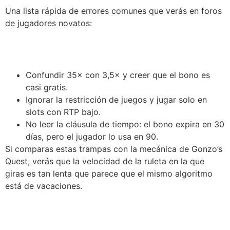
Una lista rápida de errores comunes que verás en foros
de jugadores novatos:
El peor mito del mejor casino online con tarjeta de
débito
Confundir 35× con 3,5× y creer que el bono es
casi gratis.
Ignorar la restricción de juegos y jugar solo en
slots con RTP bajo.
No leer la cláusula de tiempo: el bono expira en 30
días, pero el jugador lo usa en 90.
Si comparas estas trampas con la mecánica de Gonzo’s
Quest, verás que la velocidad de la ruleta en la que
giras es tan lenta que parece que el mismo algoritmo
está de vacaciones.
Video Poker Online Fiable: La Verdad Sin Polvo de
Hadas Que Nadie Te Cuenta