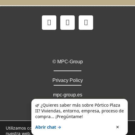
© MPC-Group
Privacy Policy
mpc-group.es
🌿 ¿Quieres saber más sobre Pórtico Plaza
II? Viviendas, entorno, empresa, proceso de
compra... ¡Pregúntame!
×
Abrir chat →
Utilizamos cookies para ofrecerte la mejor experiencia en
nuestra web.